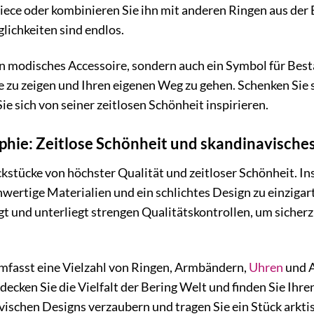
iece oder kombinieren Sie ihn mit anderen Ringen aus der B
lichkeiten sind endlos.
ein modisches Accessoire, sondern auch ein Symbol für Bestä
ke zu zeigen und Ihren eigenen Weg zu gehen. Schenken Si
ie sich von seiner zeitlosen Schönheit inspirieren.
ophie: Zeitlose Schönheit und skandinavische
kstücke von höchster Qualität und zeitloser Schönheit. Insp
hwertige Materialien und ein schlichtes Design zu einziga
igt und unterliegt strengen Qualitätskontrollen, um sicher
umfasst eine Vielzahl von Ringen, Armbändern,
Uhren
und A
ecken Sie die Vielfalt der Bering Welt und finden Sie Ihren
ischen Designs verzaubern und tragen Sie ein Stück arktis