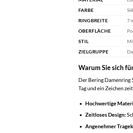
FARBE
Sil
RINGBREITE
7 
OBERFLÄCHE
Pol
STIL
Mi
ZIELGRUPPE
Da
Warum Sie sich fü
Der Bering Damenring 56
Tag und ein Zeichen zei
Hochwertige Materi
Zeitloses Design:
Sch
Angenehmer Tragek