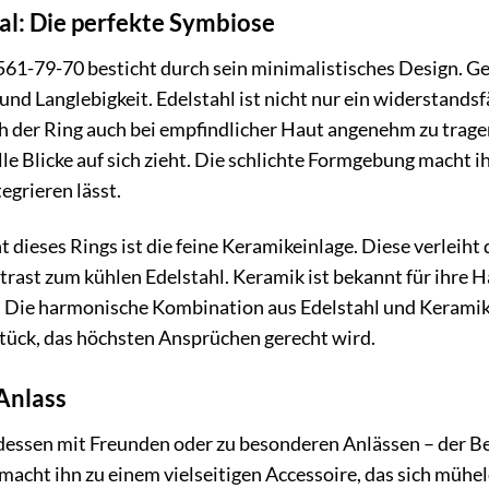
al: Die perfekte Symbiose
61-79-70 besticht durch sein minimalistisches Design. Ge
und Langlebigkeit. Edelstahl ist nicht nur ein widerstand
 der Ring auch bei empfindlicher Haut angenehm zu tragen i
lle Blicke auf sich zieht. Die schlichte Formgebung macht 
tegrieren lässt.
 dieses Rings ist die feine Keramikeinlage. Diese verleih
trast zum kühlen Edelstahl. Keramik ist bekannt für ihre Hä
t. Die harmonische Kombination aus Edelstahl und Keram
tück, das höchsten Ansprüchen gerecht wird.
 Anlass
essen mit Freunden oder zu besonderen Anlässen – der Ber
macht ihn zu einem vielseitigen Accessoire, das sich mühelo