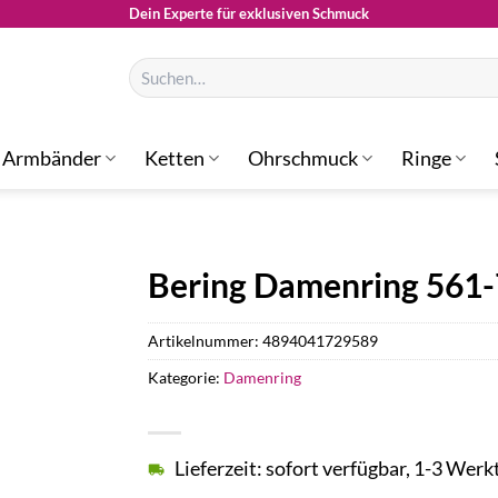
Dein Experte für exklusiven Schmuck
Suchen
nach:
Armbänder
Ketten
Ohrschmuck
Ringe
Bering Damenring 561
Artikelnummer:
4894041729589
Kategorie:
Damenring
Lieferzeit: sofort verfügbar, 1-3 Werk