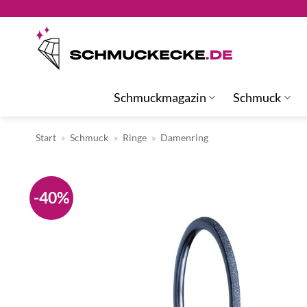
Zum
Inhalt
springen
Schmuckmagazin
Schmuck
Start
»
Schmuck
»
Ringe
»
Damenring
-40%