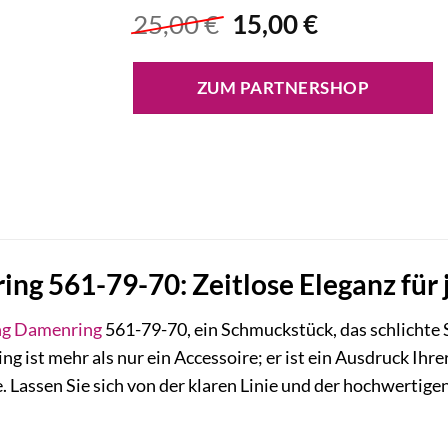
Ursprünglicher
Aktueller
25,00
€
15,00
€
Preis
Preis
war:
ist:
ZUM PARTNERSHOP
25,00 €
15,00 €.
ng 561-79-70: Zeitlose Eleganz für 
ng
Damenring
561-79-70, ein Schmuckstück, das schlichte 
ng ist mehr als nur ein Accessoire; er ist ein Ausdruck Ihrer
e. Lassen Sie sich von der klaren Linie und der hochwerti