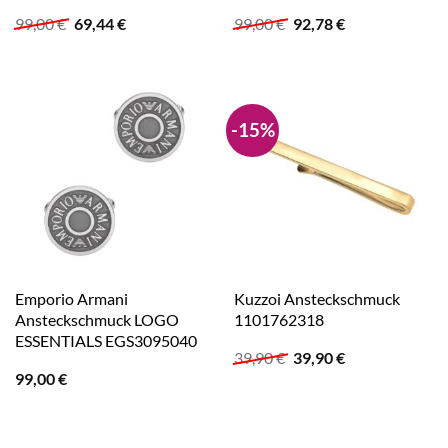
Ursprünglicher
Aktueller
Ursprünglicher
Aktueller
99,00
€
69,44
€
99,00
€
92,78
€
Preis
Preis
Preis
Preis
war:
ist:
war:
ist:
99,00 €
69,44 €.
99,00 €
92,78 €.
-15%
Emporio Armani
Kuzzoi Ansteckschmuck
Ansteckschmuck LOGO
1101762318
ESSENTIALS EGS3095040
Ursprünglicher
Aktueller
39,90
€
39,90
€
Preis
Preis
99,00
€
war:
ist:
39,90 €
39,90 €.