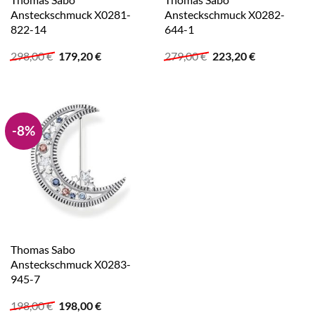
Ansteckschmuck X0281-
Ansteckschmuck X0282-
822-14
644-1
Ursprünglicher
Aktueller
Ursprünglicher
Aktueller
298,00
€
179,20
€
279,00
€
223,20
€
Preis
Preis
Preis
Preis
war:
ist:
war:
ist:
298,00 €
179,20 €.
279,00 €
223,20 €.
-8%
Thomas Sabo
Ansteckschmuck X0283-
945-7
Ursprünglicher
Aktueller
198,00
€
198,00
€