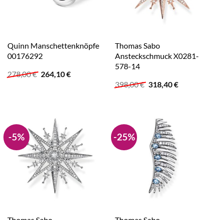
Quinn Manschettenknöpfe
Thomas Sabo
00176292
Ansteckschmuck X0281-
578-14
Ursprünglicher
Aktueller
278,00
€
264,10
€
Preis
Preis
Ursprünglicher
Aktueller
398,00
€
318,40
€
war:
ist:
Preis
Preis
278,00 €
264,10 €.
war:
ist:
398,00 €
318,40 €.
-5%
-25%
Thomas Sabo
Thomas Sabo