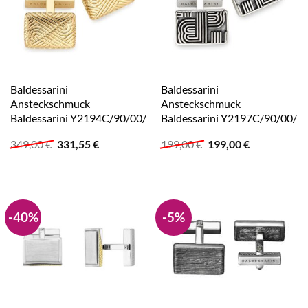
Baldessarini
Baldessarini
Ansteckschmuck
Ansteckschmuck
Baldessarini Y2194C/90/00/
Baldessarini Y2197C/90/00/
Ursprünglicher
Aktueller
Ursprünglicher
Aktueller
349,00
€
331,55
€
199,00
€
199,00
€
Preis
Preis
Preis
Preis
war:
ist:
war:
ist:
349,00 €
331,55 €.
199,00 €
199,00 €.
-40%
-5%