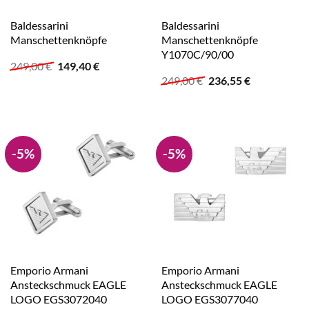
Baldessarini
Baldessarini
Manschettenknöpfe
Manschettenknöpfe
Y1070C/90/00
Ursprünglicher
Aktueller
249,00
€
149,40
€
Preis
Preis
Ursprünglicher
Aktueller
249,00
€
236,55
€
war:
ist:
Preis
Preis
249,00 €
149,40 €.
war:
ist:
249,00 €
236,55 €.
-5%
-5%
Emporio Armani
Emporio Armani
Ansteckschmuck EAGLE
Ansteckschmuck EAGLE
LOGO EGS3072040
LOGO EGS3077040