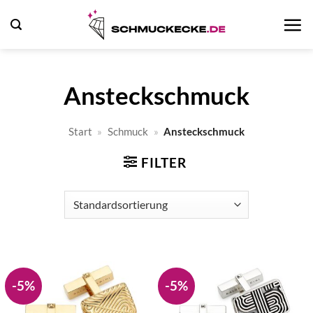
Zum
Inhalt
springen
Ansteckschmuck
Start
»
Schmuck
»
Ansteckschmuck
FILTER
-5%
-5%