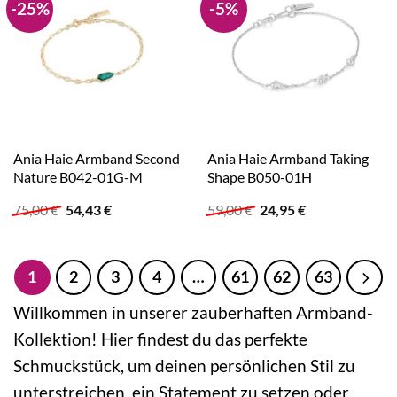
-25%
-5%
Ania Haie Armband Second
Ania Haie Armband Taking
Nature B042-01G-M
Shape B050-01H
Ursprünglicher
Aktueller
Ursprünglicher
Aktueller
75,00
€
54,43
€
59,00
€
24,95
€
Preis
Preis
Preis
Preis
war:
ist:
war:
ist:
75,00 €
54,43 €.
59,00 €
24,95 €.
1
2
3
4
…
61
62
63
Willkommen in unserer zauberhaften Armband-
Kollektion! Hier findest du das perfekte
Schmuckstück, um deinen persönlichen Stil zu
unterstreichen, ein Statement zu setzen oder