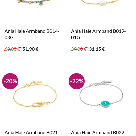
Ania Haie Armband B014-
Ania Haie Armband B019-
03G
01G
Ursprünglicher
Aktueller
Ursprünglicher
Aktueller
69,00
€
51,90
€
39,00
€
31,15
€
Preis
Preis
Preis
Preis
war:
ist:
war:
ist:
69,00 €
51,90 €.
39,00 €
31,15 €.
-20%
-22%
Ania Haie Armband B021-
Ania Haie Armband B022-