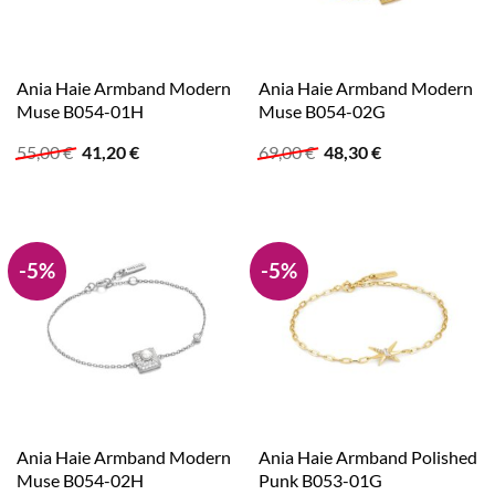
Ania Haie Armband Modern
Ania Haie Armband Modern
Muse B054-01H
Muse B054-02G
Ursprünglicher
Aktueller
Ursprünglicher
Aktueller
55,00
€
41,20
€
69,00
€
48,30
€
Preis
Preis
Preis
Preis
war:
ist:
war:
ist:
55,00 €
41,20 €.
69,00 €
48,30 €.
-5%
-5%
Ania Haie Armband Modern
Ania Haie Armband Polished
Muse B054-02H
Punk B053-01G