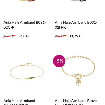
Ania Haie Armband B031-
Ania Haie Armband B031-
02G-R
02H-K
Ursprünglicher
Aktueller
Ursprünglicher
Aktueller
45,00
€
39,10
€
45,00
€
33,75
€
Preis
Preis
Preis
Preis
war:
ist:
war:
ist:
45,00 €
39,10 €.
45,00 €
33,75 €.
-5%
Ania Haie Armband
Ania Haie Armband Brave