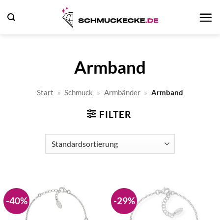
Zum
Inhalt
springen
Armband
Start
»
Schmuck
»
Armbänder
»
Armband
FILTER
-40%
-29%