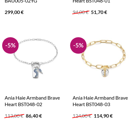
BAU005-02YG
Heart BST048-01
Ursprünglicher
Aktueller
299,00
€
94,00
€
51,70
€
Preis
Preis
war:
ist:
94,00 €
51,70 €.
-5%
-5%
Ania Haie Armband Brave
Ania Haie Armband Brave
Heart BST048-02
Heart BST048-03
Ursprünglicher
Aktueller
Ursprünglicher
Aktueller
113,00
€
86,40
€
124,00
€
114,90
€
Preis
Preis
Preis
Preis
war:
ist:
war:
ist:
113,00 €
86,40 €.
124,00 €
114,90 €.