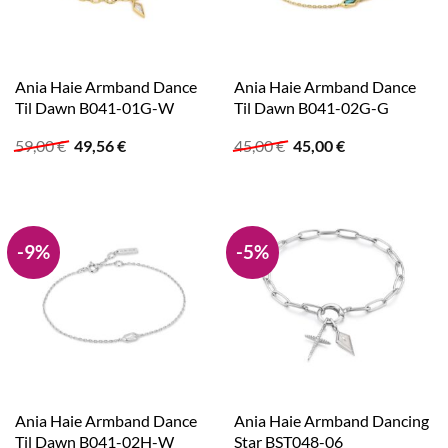
Ania Haie Armband Dance
Ania Haie Armband Dance
Til Dawn B041-01G-W
Til Dawn B041-02G-G
Ursprünglicher
Aktueller
Ursprünglicher
Aktueller
59,00
€
49,56
€
45,00
€
45,00
€
Preis
Preis
Preis
Preis
war:
ist:
war:
ist:
59,00 €
49,56 €.
45,00 €
45,00 €.
-9%
-5%
Ania Haie Armband Dance
Ania Haie Armband Dancing
Til Dawn B041-02H-W
Star BST048-06