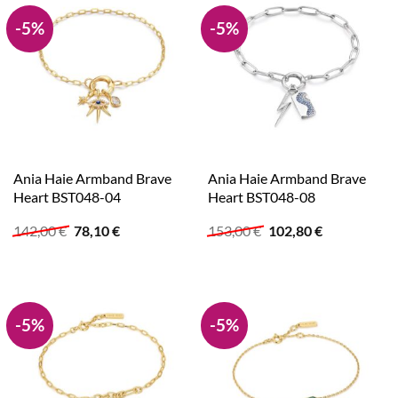
-5%
-5%
Ania Haie Armband Brave
Ania Haie Armband Brave
Heart BST048-04
Heart BST048-08
Ursprünglicher
Aktueller
Ursprünglicher
Aktueller
142,00
€
78,10
€
153,00
€
102,80
€
Preis
Preis
Preis
Preis
war:
ist:
war:
ist:
142,00 €
78,10 €.
153,00 €
102,80 €.
-5%
-5%