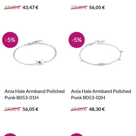
Ursprünglicher
Aktueller
Ursprünglicher
Aktueller
69,00
€
43,47
€
59,00
€
56,05
€
Preis
Preis
Preis
Preis
war:
ist:
war:
ist:
69,00 €
43,47 €.
59,00 €
56,05 €.
-5%
-5%
Ania Haie Armband Polished
Ania Haie Armband Polished
Punk B053-01H
Punk B053-02H
Ursprünglicher
Aktueller
Ursprünglicher
Aktueller
59,00
€
56,05
€
69,00
€
48,30
€
Preis
Preis
Preis
Preis
war:
ist:
war:
ist:
59,00 €
56,05 €.
69,00 €
48,30 €.