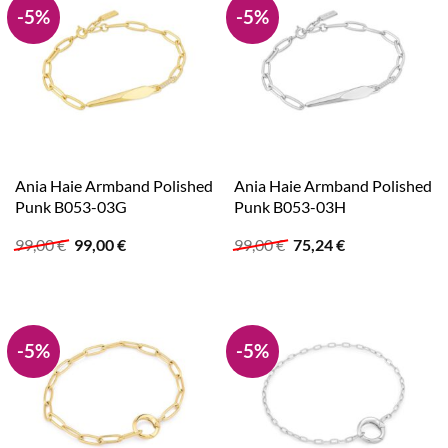
-5%
-5%
Ania Haie Armband Polished
Ania Haie Armband Polished
Punk B053-03G
Punk B053-03H
Ursprünglicher
Aktueller
Ursprünglicher
Aktueller
99,00
€
99,00
€
99,00
€
75,24
€
Preis
Preis
Preis
Preis
war:
ist:
war:
ist:
99,00 €
99,00 €.
99,00 €
75,24 €.
-5%
-5%