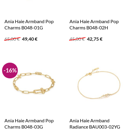
Ania Haie Armband Pop
Ania Haie Armband Pop
Charms B048-01G
Charms B048-02H
Ursprünglicher
Aktueller
Ursprünglicher
Aktueller
65,00
€
49,40
€
45,00
€
42,75
€
Preis
Preis
Preis
Preis
war:
ist:
war:
ist:
65,00 €
49,40 €.
45,00 €
42,75 €.
-16%
Ania Haie Armband Pop
Ania Haie Armband
Charms B048-03G
Radiance BAU003-02YG