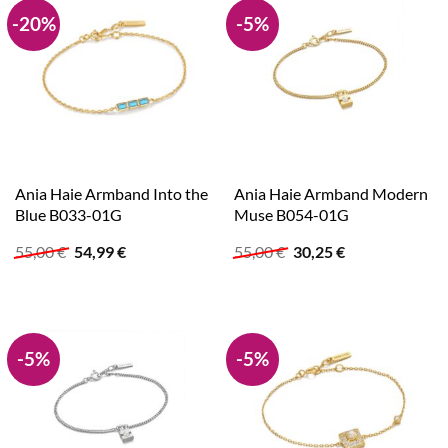
-20%
-5%
Ania Haie Armband Into the
Ania Haie Armband Modern
Blue B033-01G
Muse B054-01G
Ursprünglicher
Aktueller
Ursprünglicher
Aktueller
55,00
€
54,99
€
55,00
€
30,25
€
Preis
Preis
Preis
Preis
war:
ist:
war:
ist:
55,00 €
54,99 €.
55,00 €
30,25 €.
-5%
-5%