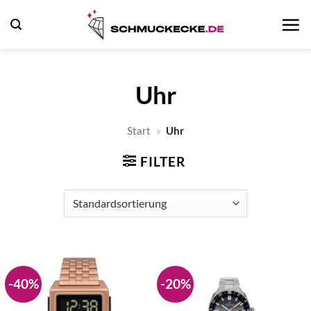
Zum
Inhalt
springen
Uhr
Start
»
Uhr
FILTER
-40%
-20%