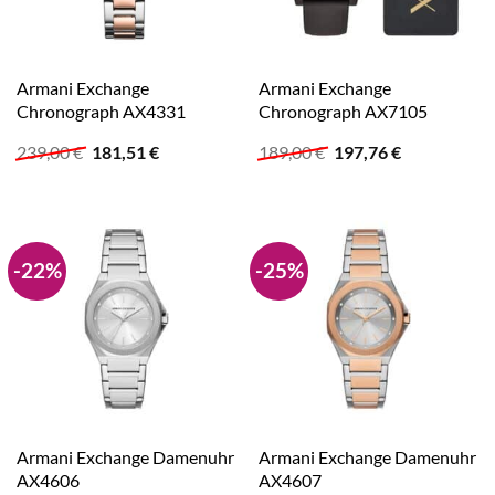
Armani Exchange
Armani Exchange
Chronograph AX4331
Chronograph AX7105
Ursprünglicher
Aktueller
Ursprünglicher
Aktueller
239,00
€
181,51
€
189,00
€
197,76
€
Preis
Preis
Preis
Preis
war:
ist:
war:
ist:
239,00 €
181,51 €.
189,00 €
197,76 €.
-22%
-25%
Armani Exchange Damenuhr
Armani Exchange Damenuhr
AX4606
AX4607