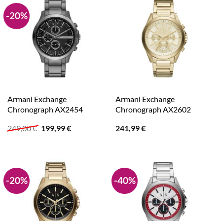
-20%
Armani Exchange
Armani Exchange
Chronograph AX2454
Chronograph AX2602
Ursprünglicher
Aktueller
249,00
€
199,99
€
241,99
€
Preis
Preis
war:
ist:
249,00 €
199,99 €.
-20%
-40%