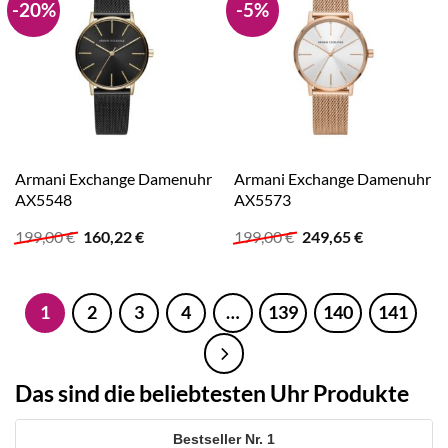
-20%
-5%
Armani Exchange Damenuhr
Armani Exchange Damenuhr
AX5548
AX5573
Ursprünglicher
Aktueller
Ursprünglicher
Aktueller
199,00
€
160,22
€
199,00
€
249,65
€
Preis
Preis
Preis
Preis
war:
ist:
war:
ist:
199,00 €
160,22 €.
199,00 €
249,65 €.
1
2
3
4
…
139
140
141
Das sind die beliebtesten Uhr Produkte
1