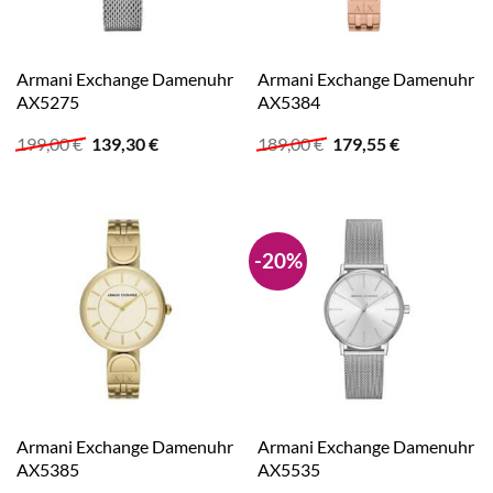
Armani Exchange Damenuhr
Armani Exchange Damenuhr
AX5275
AX5384
Ursprünglicher
Aktueller
Ursprünglicher
Aktueller
199,00
€
139,30
€
189,00
€
179,55
€
Preis
Preis
Preis
Preis
war:
ist:
war:
ist:
199,00 €
139,30 €.
189,00 €
179,55 €.
-20%
Armani Exchange Damenuhr
Armani Exchange Damenuhr
AX5385
AX5535