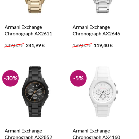
Armani Exchange
Armani Exchange
Chronograph AX2611
Chronograph AX2646
Ursprünglicher
Aktueller
Ursprünglicher
Aktueller
249,00
€
241,99
€
199,00
€
119,40
€
Preis
Preis
Preis
Preis
war:
ist:
war:
ist:
249,00 €
241,99 €.
199,00 €
119,40 €.
-30%
-5%
Armani Exchange
Armani Exchange
Chronograph AX2852
Chronograph AX4160