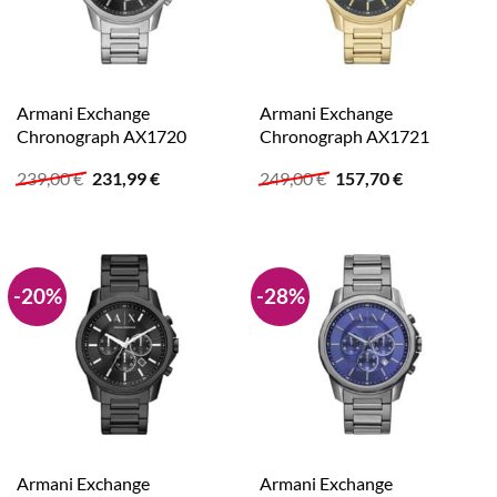
Armani Exchange
Armani Exchange
Chronograph AX1720
Chronograph AX1721
Ursprünglicher
Aktueller
Ursprünglicher
Aktueller
239,00
€
231,99
€
249,00
€
157,70
€
Preis
Preis
Preis
Preis
war:
ist:
war:
ist:
239,00 €
231,99 €.
249,00 €
157,70 €.
-20%
-28%
Armani Exchange
Armani Exchange