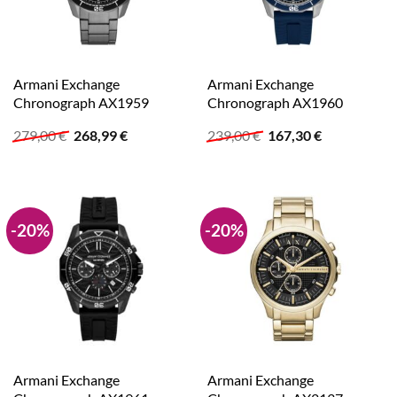
Armani Exchange
Armani Exchange
Chronograph AX1959
Chronograph AX1960
Ursprünglicher
Aktueller
Ursprünglicher
Aktueller
279,00
€
268,99
€
239,00
€
167,30
€
Preis
Preis
Preis
Preis
war:
ist:
war:
ist:
279,00 €
268,99 €.
239,00 €
167,30 €.
-20%
-20%
Armani Exchange
Armani Exchange