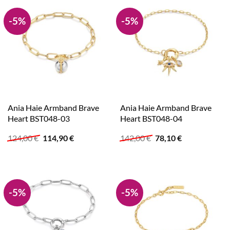
-5%
-5%
Ania Haie Armband Brave
Ania Haie Armband Brave
Heart BST048-03
Heart BST048-04
Ursprünglicher
Aktueller
Ursprünglicher
Aktueller
124,00
€
114,90
€
142,00
€
78,10
€
Preis
Preis
Preis
Preis
war:
ist:
war:
ist:
124,00 €
114,90 €.
142,00 €
78,10 €.
-5%
-5%