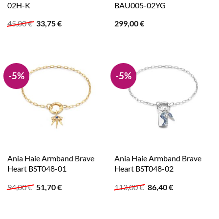
02H-K
BAU005-02YG
Ursprünglicher
Aktueller
45,00
€
33,75
€
299,00
€
Preis
Preis
war:
ist:
45,00 €
33,75 €.
-5%
-5%
Ania Haie Armband Brave
Ania Haie Armband Brave
Heart BST048-01
Heart BST048-02
Ursprünglicher
Aktueller
Ursprünglicher
Aktueller
94,00
€
51,70
€
113,00
€
86,40
€
Preis
Preis
Preis
Preis
war:
ist:
war:
ist:
94,00 €
51,70 €.
113,00 €
86,40 €.