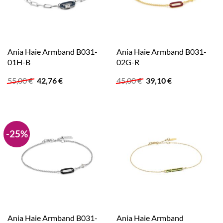
Ania Haie Armband B031-
Ania Haie Armband B031-
01H-B
02G-R
Ursprünglicher
Aktueller
Ursprünglicher
Aktueller
55,00
€
42,76
€
45,00
€
39,10
€
Preis
Preis
Preis
Preis
war:
ist:
war:
ist:
55,00 €
42,76 €.
45,00 €
39,10 €.
-25%
Ania Haie Armband B031-
Ania Haie Armband