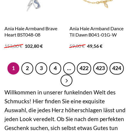
Ania Haie Armband Brave
Ania Haie Armband Dance
Heart BST048-08
Til Dawn B041-01G-W
Ursprünglicher
Aktueller
Ursprünglicher
Aktueller
153,00
€
102,80
€
59,00
€
49,56
€
Preis
Preis
Preis
Preis
war:
ist:
war:
ist:
153,00 €
102,80 €.
59,00 €
49,56 €.
1
2
3
4
…
422
423
424
Willkommen in unserer funkelnden Welt des
Schmucks! Hier finden Sie eine exquisite
Auswahl, die jedes Herz höherschlagen lässt und
jeden Look veredelt. Ob Sie nach dem perfekten
Geschenk suchen, sich selbst etwas Gutes tun