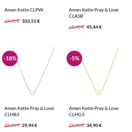
Amen Kette Pray & Love
Amen Kette CLPW
CLASB
Ursprünglicher
Aktueller
49,90
€
103,51
€
Preis
Preis
Ursprünglicher
Aktueller
69,90
€
45,44
€
war:
ist:
Preis
Preis
49,90 €
103,51 €.
war:
ist:
69,90 €
45,44 €.
-18%
-5%
Amen Kette Pray & Love
Amen Kette Pray & Love
CLHB3
CLHG3
Ursprünglicher
Aktueller
Ursprünglicher
Aktueller
49,90
€
29,94
€
49,90
€
34,90
€
Preis
Preis
Preis
Preis