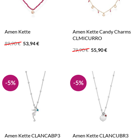
Amen Kette Candy Charms
Amen Kette
CLMICURRO
Ursprünglicher
Aktueller
89,90
€
53,94
€
Preis
Preis
Ursprünglicher
Aktueller
79,90
€
55,90
€
war:
ist:
Preis
Preis
89,90 €
53,94 €.
war:
ist:
79,90 €
55,90 €.
-5%
-5%
Amen Kette CLANCABP3
Amen Kette CLANCUBR3