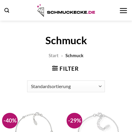
Zum
Inhalt
springen
Schmuck
Start
»
Schmuck
FILTER
-40%
-29%