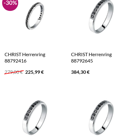
-30%
CHRIST Herrenring
CHRIST Herrenring
88792416
88792645
Ursprünglicher
Aktueller
279,00
€
225,99
€
384,30
€
Preis
Preis
war:
ist:
279,00 €
225,99 €.