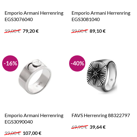
Emporio Armani Herrenring
Emporio Armani Herrenring
EGS3076040
EGS3081040
Ursprünglicher
Aktueller
Ursprünglicher
Aktueller
99,00
€
79,20
€
99,00
€
89,10
€
Preis
Preis
Preis
Preis
war:
ist:
war:
ist:
99,00 €
79,20 €.
99,00 €
89,10 €.
-16%
-40%
Emporio Armani Herrenring
FAVS Herrenring 88322797
EGS3090040
Ursprünglicher
Aktueller
69,90
€
39,64
€
Preis
Preis
Ursprünglicher
Aktueller
99,00
€
107,00
€
war:
ist: