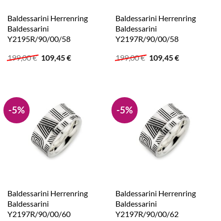
Baldessarini Herrenring
Baldessarini Herrenring
Baldessarini
Baldessarini
Y2195R/90/00/58
Y2197R/90/00/58
Ursprünglicher
Aktueller
Ursprünglicher
Aktueller
199,00
€
109,45
€
199,00
€
109,45
€
Preis
Preis
Preis
Preis
war:
ist:
war:
ist:
199,00 €
109,45 €.
199,00 €
109,45 €.
-5%
-5%
Baldessarini Herrenring
Baldessarini Herrenring
Baldessarini
Baldessarini
Y2197R/90/00/60
Y2197R/90/00/62