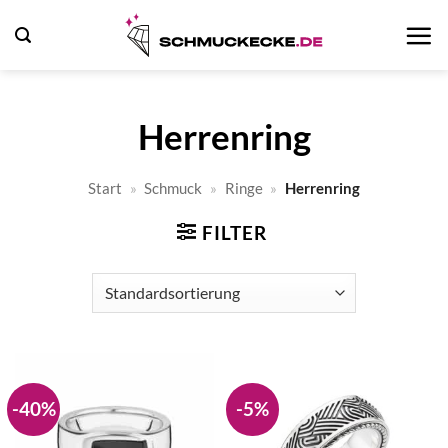
Zum
Inhalt
springen
Herrenring
Start
»
Schmuck
»
Ringe
»
Herrenring
FILTER
-40%
-5%