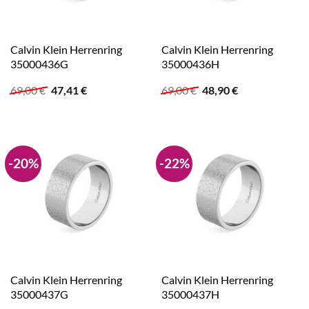
Calvin Klein Herrenring
Calvin Klein Herrenring
35000436G
35000436H
Ursprünglicher
Aktueller
Ursprünglicher
Aktueller
69,00
€
47,41
€
69,00
€
48,90
€
Preis
Preis
Preis
Preis
war:
ist:
war:
ist:
69,00 €
47,41 €.
69,00 €
48,90 €.
-20%
-22%
Calvin Klein Herrenring
Calvin Klein Herrenring
35000437G
35000437H