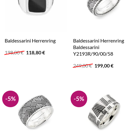
Baldessarini Herrenring
Baldessarini Herrenring
Baldessarini
Ursprünglicher
Aktueller
198,00
€
118,80
€
Y2193R/90/00/58
Preis
Preis
war:
ist:
Ursprünglicher
Aktueller
249,00
€
199,00
€
198,00 €
118,80 €.
Preis
Preis
war:
ist:
249,00 €
199,00 €.
-5%
-5%