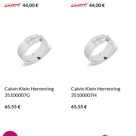
Ursprünglicher
Aktueller
Ursprünglicher
Aktueller
69,00
€
44,00
€
69,00
€
44,00
€
Preis
Preis
Preis
Preis
war:
ist:
war:
ist:
69,00 €
44,00 €.
69,00 €
44,00 €.
Calvin Klein Herrenring
Calvin Klein Herrenring
35100007G
35100007H
65,55
€
65,55
€