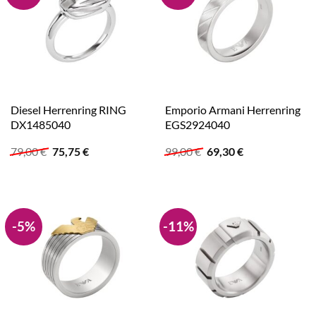
Diesel Herrenring RING
Emporio Armani Herrenring
DX1485040
EGS2924040
Ursprünglicher
Aktueller
Ursprünglicher
Aktueller
79,00
€
75,75
€
99,00
€
69,30
€
Preis
Preis
Preis
Preis
war:
ist:
war:
ist:
79,00 €
75,75 €.
99,00 €
69,30 €.
-5%
-11%