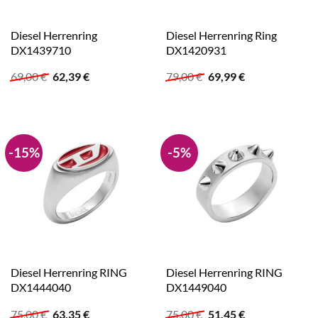
Diesel Herrenring
Diesel Herrenring Ring
DX1439710
DX1420931
Ursprünglicher
Aktueller
Ursprünglicher
Aktueller
69,00
€
62,39
€
79,00
€
69,99
€
Preis
Preis
Preis
Preis
war:
ist:
war:
ist:
69,00 €
62,39 €.
79,00 €
69,99 €.
-15%
-5%
Diesel Herrenring RING
Diesel Herrenring RING
DX1444040
DX1449040
Ursprünglicher
Aktueller
Ursprünglicher
Aktueller
75,00
€
63,35
€
75,00
€
51,45
€