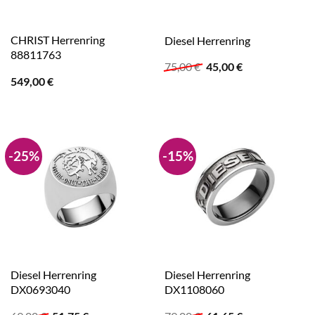
CHRIST Herrenring
Diesel Herrenring
88811763
Ursprünglicher
Aktueller
75,00
€
45,00
€
Preis
Preis
549,00
€
war:
ist:
75,00 €
45,00 €.
-25%
-15%
Diesel Herrenring
Diesel Herrenring
DX0693040
DX1108060