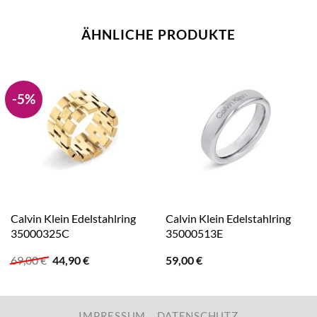
ÄHNLICHE PRODUKTE
-5%
Calvin Klein Edelstahlring
Calvin Klein Edelstahlring
35000325C
35000513E
Ursprünglicher
Aktueller
69,00
€
44,90
€
59,00
€
Preis
Preis
war:
ist:
69,00 €
44,90 €.
IMPRESSUM
DATENSCHUTZ