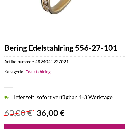
Bering Edelstahlring 556-27-101
Artikelnummer:
4894041937021
Kategorie:
Edelstahlring
Lieferzeit: sofort verfügbar, 1-3 Werktage
Ursprünglicher
Aktueller
60,00
€
36,00
€
Preis
Preis
war:
ist: