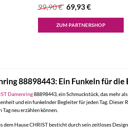
Ursprünglicher
Aktueller
99,90
€
69,93
€
Preis
Preis
war:
ist:
ZUM PARTNERSHOP
99,90 €
69,93 €.
ing 88898443: Ein Funkeln für die 
IST
Damenring
88898443, ein Schmuckstück, das mehr als nu
nheit und ein funkelnder Begleiter für jeden Tag. Dieser Ri
en Tag neu erzählen können.
us dem Hause CHRIST besticht durch sein zeitloses Design