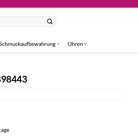
Schmuckaufbewahrung
Uhren
898443
tage