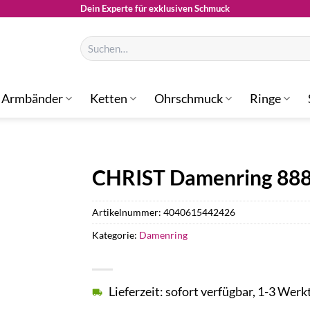
Dein Experte für exklusiven Schmuck
Suchen
nach:
Armbänder
Ketten
Ohrschmuck
Ringe
CHRIST Damenring 88
Artikelnummer:
4040615442426
Kategorie:
Damenring
Lieferzeit: sofort verfügbar, 1-3 Werk