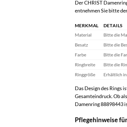
Der CHRIST Damenring 
entnehmen Sie bitte der
MERKMAL
DETAILS
Material
Bitte die Ma
Besatz
Bitte die Be
Farbe
Bitte die Fa
Ringbreite
Bitte die Ri
Ringgröße
Erhältlich 
Das Design des Rings ist
Gesamteindruck. Ob als
Damenring 88898443 ist 
Pflegehinweise fü