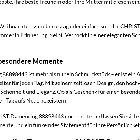
bste, Ihre beste Freundin oder Ihre Mutter mit diesem einzi
Weihnachten, zum Jahrestag oder einfach so – der CHRIS
mer in Erinnerung bleibt. Verpackt in einer eleganten Sc
ür besondere Momente
8898443 ist mehr als nur ein Schmuckstück – er ist ein A
eiter für jeden Tag. Mit seinem zeitlosen Design, den hoc
 in Schönheit und Eleganz. Ob als Geschenk für einen beson
den Tag aufs Neue begeistern.
IST Damenring 88898443 noch heute und lassen Sie sich vo
nte und ein funkelndes Statement für Ihre Persönlichkei