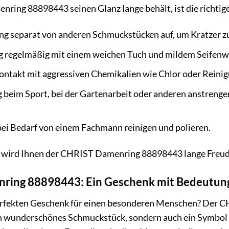
ring 88898443 seinen Glanz lange behält, ist die richtig
ng separat von anderen Schmuckstücken auf, um Kratzer z
ng regelmäßig mit einem weichen Tuch und mildem Seifenw
ontakt mit aggressiven Chemikalien wie Chlor oder Reinig
 beim Sport, bei der Gartenarbeit oder anderen anstrenge
bei Bedarf von einem Fachmann reinigen und polieren.
ge wird Ihnen der CHRIST Damenring 88898443 lange Freude
ring 88898443: Ein Geschenk mit Bedeutun
erfekten Geschenk für einen besonderen Menschen? Der 
 ein wunderschönes Schmuckstück, sondern auch ein Symbol