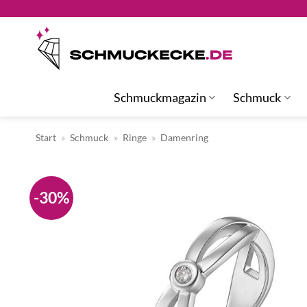
Zum
Inhalt
springen
Schmuckmagazin
Schmuck
Start
»
Schmuck
»
Ringe
»
Damenring
-30%