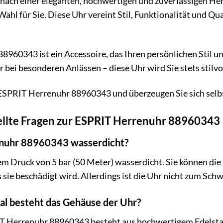
nach einer eleganten, hochwertigen und zuverlässigen Her
hl für Sie. Diese Uhr vereint Stil, Funktionalität und Qual
960343 ist ein Accessoire, das Ihren persönlichen Stil unt
er bei besonderen Anlässen – diese Uhr wird Sie stets stilvo
e ESPRIT Herrenuhr 88960343 und überzeugen Sie sich selb
ellte Fragen zur ESPRIT Herrenuhr 88960343
enuhr 88960343 wasserdicht?
inem Druck von 5 bar (50 Meter) wasserdicht. Sie können di
sie beschädigt wird. Allerdings ist die Uhr nicht zum Sc
l besteht das Gehäuse der Uhr?
T Herrenuhr 88960343 besteht aus hochwertigem Edelsta