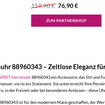
Ursprünglicher
Aktueller
159,90
€
76,90
€
Preis
Preis
war:
ist:
ZUM PARTNERSHOP
159,90 €
76,90 €.
uhr 88960343 – Zeitlose Eleganz f
SPRIT
Herrenuhr
88960343 ein Accessoire, das Stil und Fu
tmesser; sie ist ein Statement. Sie unterstreicht Ihre Per
ro, in der Freizeit oder bei besonderen Anlässen – diese Uhr 
8960343 ist für den modernen Mann geschaffen, der Wert a