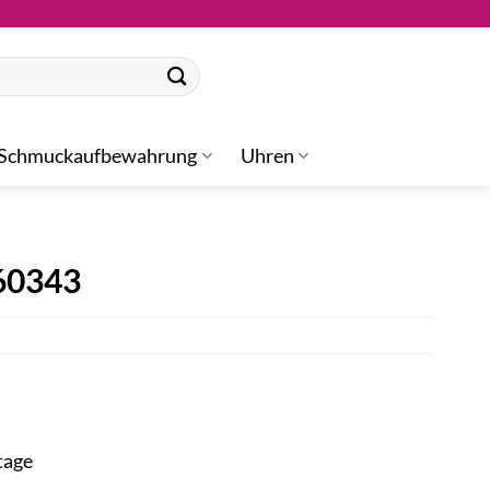
Schmuckaufbewahrung
Uhren
60343
tage