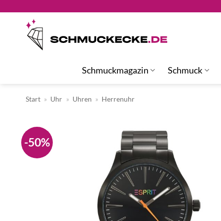
Zum
Inhalt
springen
Schmuckmagazin
Schmuck
Start
»
Uhr
»
Uhren
»
Herrenuhr
-50%