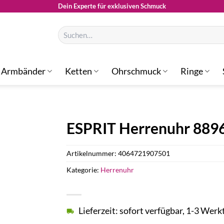
Dein Experte für exklusiven Schmuck
Suchen
nach:
Armbänder
Ketten
Ohrschmuck
Ringe
ESPRIT Herrenuhr 889
Artikelnummer:
4064721907501
Kategorie:
Herrenuhr
Lieferzeit: sofort verfügbar, 1-3 Werk