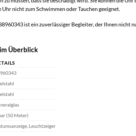
n zu müssen, dass sie beschädigt wird. Sie können die Uh
die Uhr nicht zum Schwimmen oder Tauchen geeignet.
960343 ist ein zuverlässiger Begleiter, der Ihnen nicht nu
im Überblick
ETAILS
960343
elstahl
elstahl
neralglas
bar (50 Meter)
tumsanzeige, Leuchtzeiger