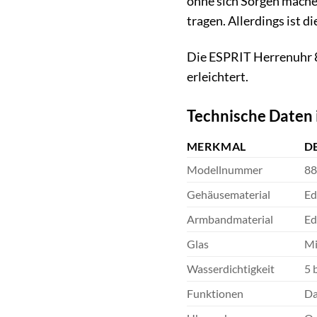
ohne sich Sorgen mache
tragen. Allerdings ist 
Die ESPRIT Herrenuhr 88
erleichtert.
Technische Daten 
MERKMAL
D
Modellnummer
88
Gehäusematerial
Ed
Armbandmaterial
Ed
Glas
Mi
Wasserdichtigkeit
5 
Funktionen
Da