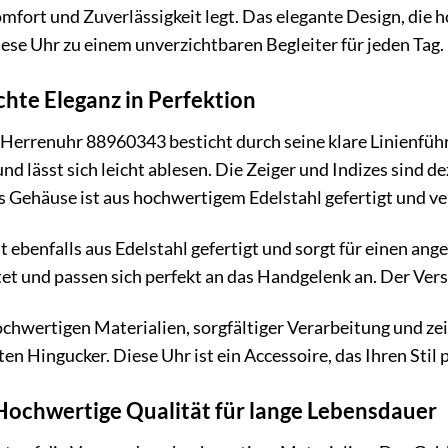
omfort und Zuverlässigkeit legt. Das elegante Design, die 
se Uhr zu einem unverzichtbaren Begleiter für jeden Tag.
chte Eleganz in Perfektion
errenuhr 88960343 besticht durch seine klare Linienführun
 und lässt sich leicht ablesen. Die Zeiger und Indizes sind
 Gehäuse ist aus hochwertigem Edelstahl gefertigt und ver
st ebenfalls aus Edelstahl gefertigt und sorgt für einen 
tet und passen sich perfekt an das Handgelenk an. Der Vers
chwertigen Materialien, sorgfältiger Verarbeitung und z
n Hingucker. Diese Uhr ist ein Accessoire, das Ihren Stil 
 Hochwertige Qualität für lange Lebensdauer