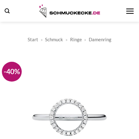
Zum
Inhalt
springen
Start
»
Schmuck
»
Ringe
»
Damenring
-40%