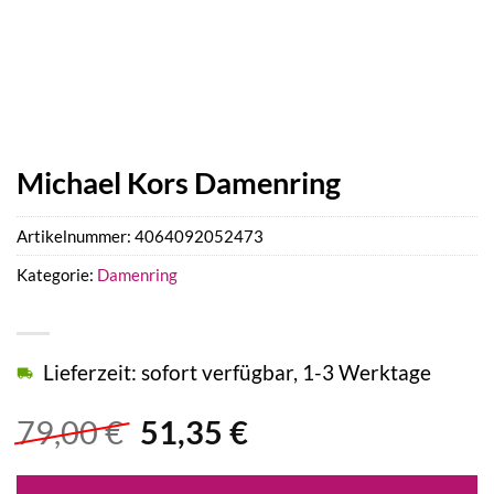
Michael Kors Damenring
Artikelnummer:
4064092052473
Kategorie:
Damenring
Lieferzeit: sofort verfügbar, 1-3 Werktage
Ursprünglicher
Aktueller
79,00
€
51,35
€
Preis
Preis
war:
ist: