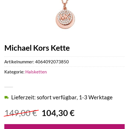
Michael Kors Kette
Artikelnummer:
4064092073850
Kategorie:
Halsketten
Lieferzeit: sofort verfügbar, 1-3 Werktage
Ursprünglicher
Aktueller
149,00
€
104,30
€
Preis
Preis
war:
ist: