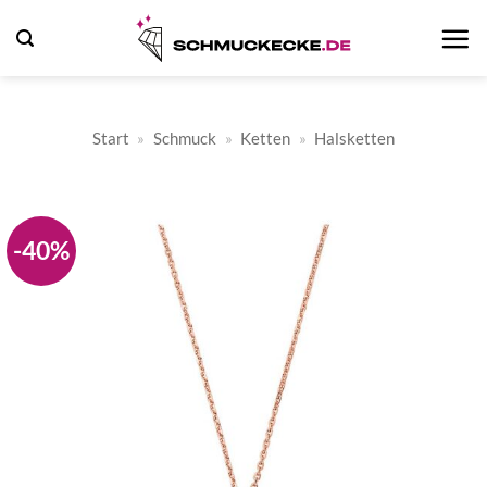
Zum
Inhalt
springen
Start
»
Schmuck
»
Ketten
»
Halsketten
-40%