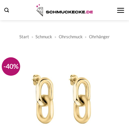
Zum
Inhalt
springen
Start
»
Schmuck
»
Ohrschmuck
»
Ohrhänger
-40%