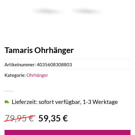
Tamaris Ohrhänger
Artikelnummer:
4035608308803
Kategorie:
Ohrhänger
Lieferzeit: sofort verfügbar, 1-3 Werktage
Ursprünglicher
Aktueller
79,95
€
59,35
€
Preis
Preis
war:
ist: