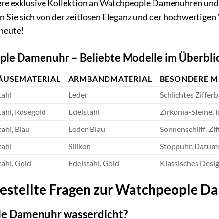
ere exklusive Kollektion an Watchpeople Damenuhren und fi
sen Sie sich von der zeitlosen Eleganz und der hochwertigen
 heute!
ple Damenuhr – Beliebte Modelle im Überbli
ÄUSEMATERIAL
ARMBANDMATERIAL
BESONDERE M
tahl
Leder
Schlichtes Ziffer
tahl, Roségold
Edelstahl
Zirkonia-Steine, f
ahl, Blau
Leder, Blau
Sonnenschliff-Zif
tahl
Silikon
Stoppuhr, Datums
tahl, Gold
Edelstahl, Gold
Klassisches Desi
gestellte Fragen zur Watchpeople 
ple Damenuhr wasserdicht?