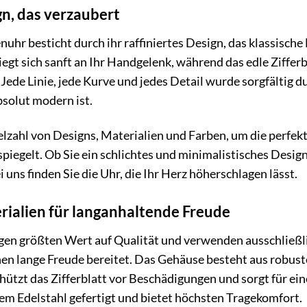
gn, das verzaubert
hr besticht durch ihr raffiniertes Design, das klassisch
gt sich sanft an Ihr Handgelenk, während das edle Zifferbl
t. Jede Linie, jede Kurve und jedes Detail wurde sorgfältig 
bsolut modern ist.
elzahl von Designs, Materialien und Farben, um die perfe
rspiegelt. Ob Sie ein schlichtes und minimalistisches Des
 uns finden Sie die Uhr, die Ihr Herz höherschlagen lässt.
ialien für langanhaltende Freude
gen größten Wert auf Qualität und verwenden ausschließli
n lange Freude bereitet. Das Gehäuse besteht aus robustem
hützt das Zifferblatt vor Beschädigungen und sorgt für eine
em Edelstahl gefertigt und bietet höchsten Tragekomfort.