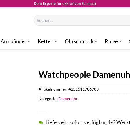
Dein Experte für exklusiven Schmuck
Suchen
nach:
Armbänder
Ketten
Ohrschmuck
Ringe
Watchpeople Damenuh
Artikelnummer:
4251511706783
Kategorie:
Damenuhr
Lieferzeit: sofort verfügbar, 1-3 Werk