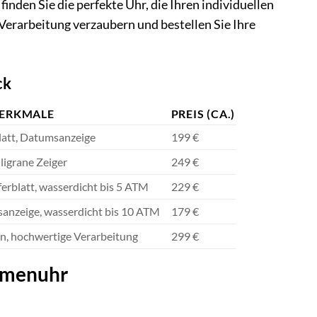
nden Sie die perfekte Uhr, die Ihren individuellen
 Verarbeitung verzaubern und bestellen Sie Ihre
ck
ERKMALE
PREIS (CA.)
blatt, Datumsanzeige
199 €
iligrane Zeiger
249 €
ferblatt, wasserdicht bis 5 ATM
229 €
anzeige, wasserdicht bis 10 ATM
179 €
gn, hochwertige Verarbeitung
299 €
Damenuhr