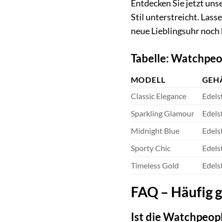
Entdecken Sie jetzt uns
Stil unterstreicht. Las
neue Lieblingsuhr noch
Tabelle: Watchpeo
MODELL
GEH
Classic Elegance
Edels
Sparkling Glamour
Edels
Midnight Blue
Edelst
Sporty Chic
Edels
Timeless Gold
Edels
FAQ – Häufig 
Ist die Watchpeo