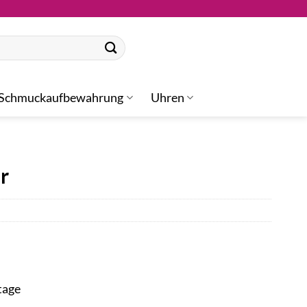
Schmuckaufbewahrung
Uhren
r
tage