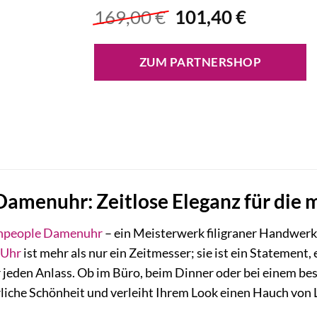
Ursprünglicher
Aktuelle
169,00
€
101,40
€
Preis
Preis
war:
ist:
ZUM PARTNERSHOP
169,00 €
101,40 €
amenuhr: Zeitlose Eleganz für die 
hpeople
Damenuhr
– ein Meisterwerk filigraner Handwerksk
Uhr
ist mehr als nur ein Zeitmesser; sie ist ein Statement,
ür jeden Anlass. Ob im Büro, beim Dinner oder bei einem 
rliche Schönheit und verleiht Ihrem Look einen Hauch von 