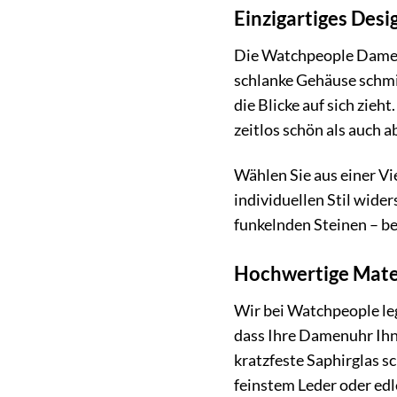
Einzigartiges Desi
Die Watchpeople Damenu
schlanke Gehäuse schmie
die Blicke auf sich zieh
zeitlos schön als auch a
Wählen Sie aus einer Vi
individuellen Stil wide
funkelnden Steinen – bei
Hochwertige Mater
Wir bei Watchpeople le
dass Ihre Damenuhr Ihne
kratzfeste Saphirglas sc
feinstem Leder oder edl