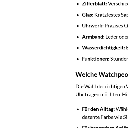
Zifferblatt:
Verschie
Glas:
Kratzfestes Sap
Uhrwerk:
Präzises 
Armband:
Leder oder
Wasserdichtigkeit:
B
Funktionen:
Stunden
Welche Watchpeop
Die Wahl der richtigen 
Uhr tragen möchten. Hie
Für den Alltag:
Wähle
dezente Farbe wie Si
Für besondere Anläs