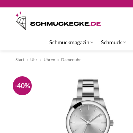
Zum
Inhalt
springen
Schmuckmagazin
Schmuck
Start
»
Uhr
»
Uhren
»
Damenuhr
-40%