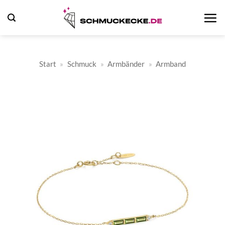
Zum
Inhalt
springen
Start
»
Schmuck
»
Armbänder
»
Armband