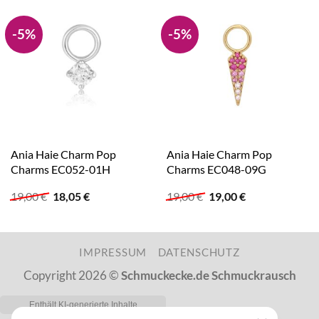
-5%
-5%
Ania Haie Charm Pop
Ania Haie Charm Pop
Charms EC052-01H
Charms EC048-09G
Ursprünglicher
Aktueller
Ursprünglicher
Aktueller
19,00
€
18,05
€
19,00
€
19,00
€
Preis
Preis
Preis
Preis
war:
ist:
war:
ist:
19,00 €
18,05 €.
19,00 €
19,00 €.
IMPRESSUM
DATENSCHUTZ
Copyright 2026 ©
Schmuckecke.de Schmuckrausch