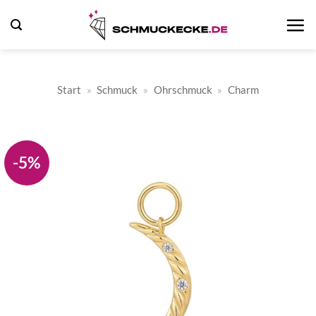
Zum
Inhalt
springen
Start
»
Schmuck
»
Ohrschmuck
»
Charm
-5%