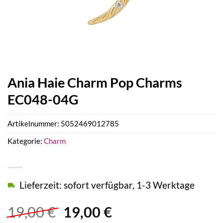
Ania Haie Charm Pop Charms
EC048-04G
Artikelnummer:
5052469012785
Kategorie:
Charm
Lieferzeit: sofort verfügbar, 1-3 Werktage
Ursprünglicher
Aktueller
19,00
€
19,00
€