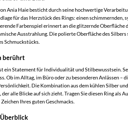
von Ania Haie besticht durch seine hochwertige Verarbeitun
ndlage für das Herzstück des Rings: einen schimmernden, s
ierende Farbenspiel erinnert an die glitzernde Oberfläche
mische Ausstrahlung. Die polierte Oberfläche des Silbers 
des Schmuckstücks.
n berührt
ist ein Statement für Individualität und Stilbewusstsein. 
ass. Ob im Alltag, im Büro oder zu besonderen Anlässen – d
Persönlichkeit. Die Kombination aus dem kühlen Silber un
der alle Blicke auf sich zieht. Tragen Sie diesen Ring als 
ls Zeichen Ihres guten Geschmacks.
 Überblick