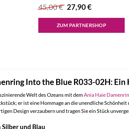
Ursprünglicher
Aktueller
45,00
€
27,90
€
Preis
Preis
war:
ist:
ZUM PARTNERSHOP
45,00 €
27,90 €.
enring Into the Blue R033-02H: Ein
faszinierende Welt des Ozeans mit dem
Ania Haie
Damenrin
kstück; er ist eine Hommage an die unendliche Schönheit 
rtigen Design verzaubern und tragen Sie ein Stück unverge
 Silber und Blau