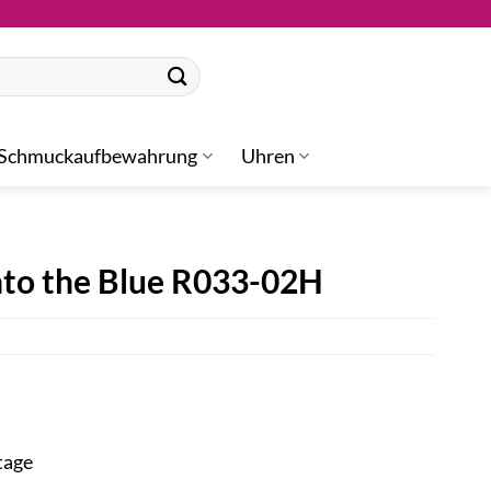
Schmuckaufbewahrung
Uhren
nto the Blue R033-02H
tage