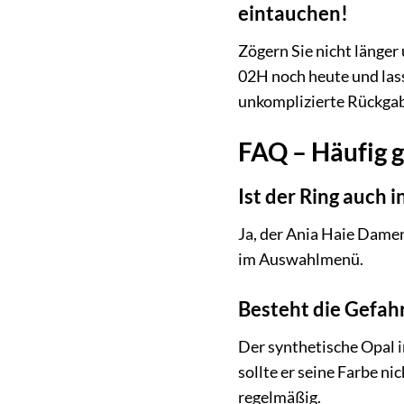
eintauchen!
Zögern Sie nicht länger
02H noch heute und lass
unkomplizierte Rückgabe,
FAQ – Häufig 
Ist der Ring auch 
Ja, der Ania Haie Damen
im Auswahlmenü.
Besteht die Gefahr
Der synthetische Opal i
sollte er seine Farbe n
regelmäßig.