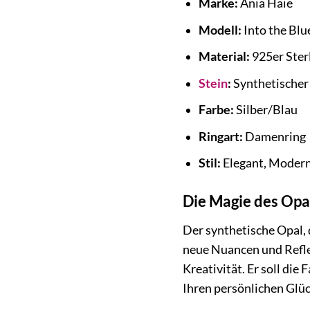
Marke:
Ania Haie
Modell:
Into the Bl
Material:
925er Sterl
Stein
:
Synthetischer
Farbe:
Silber/Blau
Ringart:
Damenring
Stil:
Elegant, Modern,
Die Magie des Opa
Der synthetische Opal, d
neue Nuancen und Reflexi
Kreativität. Er soll die
Ihren persönlichen Glück