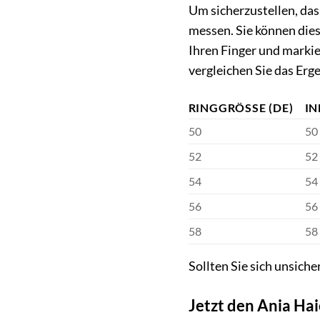
Um sicherzustellen, das
messen. Sie können die
Ihren Finger und markier
vergleichen Sie das Erg
RINGGRÖSSE (DE)
I
50
50
52
52
54
54
56
56
58
58
Sollten Sie sich unsich
Jetzt den Ania Ha