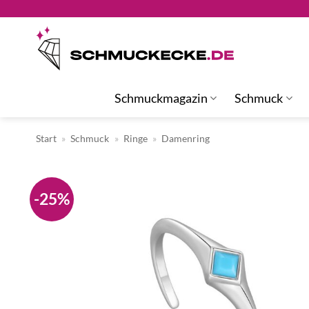
Zum
Inhalt
springen
Schmuckmagazin
Schmuck
Start
»
Schmuck
»
Ringe
»
Damenring
-25%