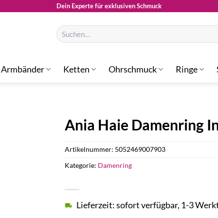
Dein Experte für exklusiven Schmuck
Suchen
nach:
Armbänder
Ketten
Ohrschmuck
Ringe
Ania Haie Damenring I
Artikelnummer:
5052469007903
Kategorie:
Damenring
Lieferzeit: sofort verfügbar, 1-3 Werk