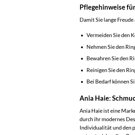
Pflegehinweise fü
Damit Sie lange Freude 
Vermeiden Sie den K
Nehmen Sie den Rin
Bewahren Sie den Ri
Reinigen Sie den Ri
Bei Bedarf können Si
Ania Haie: Schmuc
Ania Haie ist eine Mar
durch ihr modernes Desi
Individualität und den 