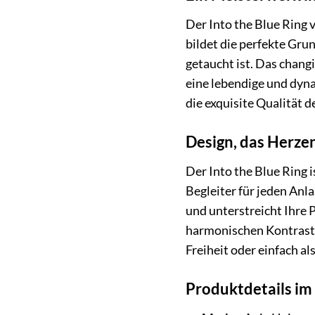
Der Into the Blue Ring 
bildet die perfekte Gru
getaucht ist. Das chang
eine lebendige und dyna
die exquisite Qualität 
Design, das Herze
Der Into the Blue Ring 
Begleiter für jeden Anl
und unterstreicht Ihre 
harmonischen Kontrast, 
Freiheit oder einfach a
Produktdetails im