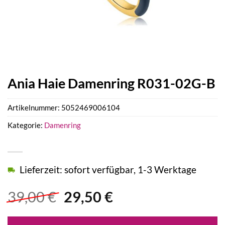
Ania Haie Damenring R031-02G-B
Artikelnummer:
5052469006104
Kategorie:
Damenring
Lieferzeit: sofort verfügbar, 1-3 Werktage
Ursprünglicher
Aktueller
39,00
€
29,50
€
Preis
Preis
war:
ist: