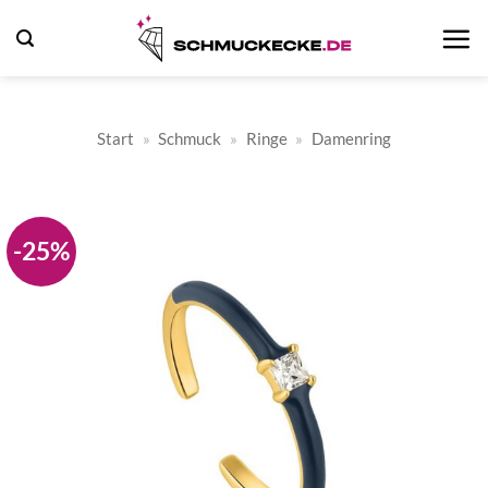
Zum
Inhalt
springen
Start
»
Schmuck
»
Ringe
»
Damenring
-25%