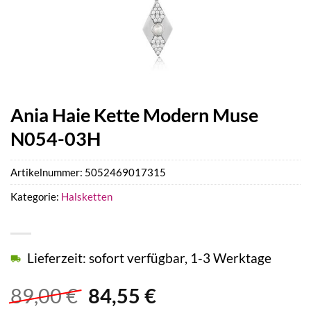
Ania Haie Kette Modern Muse
N054-03H
Artikelnummer:
5052469017315
Kategorie:
Halsketten
Lieferzeit: sofort verfügbar, 1-3 Werktage
Ursprünglicher
Aktueller
89,00
€
84,55
€