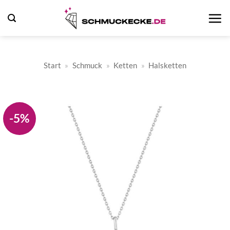
Zum
Inhalt
springen
Start
»
Schmuck
»
Ketten
»
Halsketten
-5%