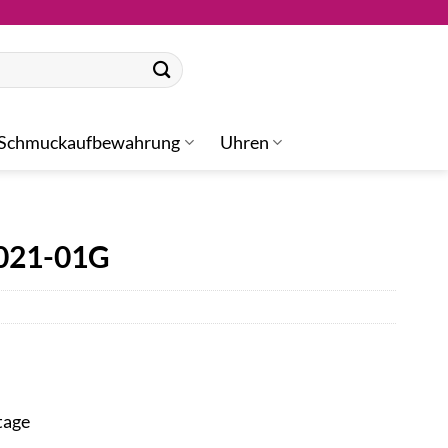
Schmuckaufbewahrung
Uhren
E021-01G
tage