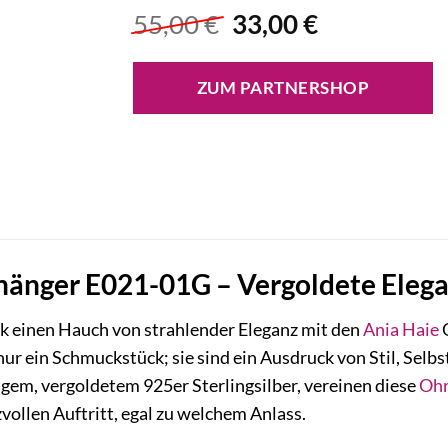
Ursprünglicher
Aktueller
55,00
€
33,00
€
Preis
Preis
war:
ist:
ZUM PARTNERSHOP
55,00 €
33,00 €.
änger E021-01G – Vergoldete Elegan
ok einen Hauch von strahlender Eleganz mit den
Ania Haie
O
nur ein Schmuckstück; sie sind ein Ausdruck von Stil, Selb
gem, vergoldetem 925er Sterlingsilber, vereinen diese
Ohr
vollen Auftritt, egal zu welchem Anlass.