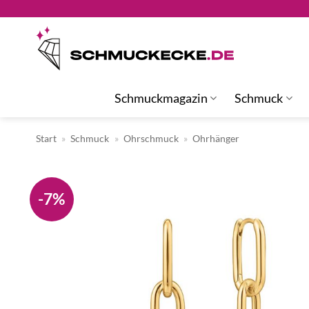
Zum
Inhalt
springen
Schmuckmagazin
Schmuck
Start
»
Schmuck
»
Ohrschmuck
»
Ohrhänger
-7%