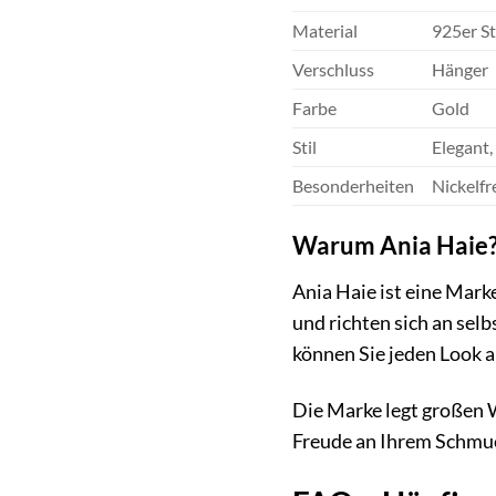
Material
925er St
Verschluss
Hänger
Farbe
Gold
Stil
Elegant,
Besonderheiten
Nickelfr
Warum Ania Haie
Ania Haie ist eine Mark
und richten sich an sel
können Sie jeden Look a
Die Marke legt großen W
Freude an Ihrem Schmuc