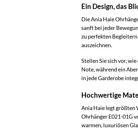
Ein Design, das Bli
Die Ania Haie Ohrhänge
sanft bei jeder Bewegun
zu perfekten Begleitern
auszeichnen.
Stellen Sie sich vor, wi
Note, während ein Abend
in jede Garderobe integr
Hochwertige Mater
Ania Haie legt größten 
Ohrhänger E021-01G ver
warmen, luxuriösen Glan