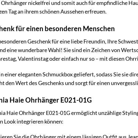
 Ohrhänger nickelfrei und somit auch für empfindliche Hau
nzen Tag an ihrem schönen Aussehen erfreuen.
chenk für einen besonderen Menschen
esonderen Geschenk für eine liebe Freundin, Ihre Schwest
d eine wunderbare Wahl! Sie sind ein Zeichen von Werts
estag, Valentinstag oder einfach nur so – mit diesen Ohrr
 einer eleganten Schmuckbox geliefert, sodass Sie sie di
ht den Wert des Geschenks und sorgt für einen unverges
 Ania Haie Ohrhänger E021-01G
Ania Haie Ohrhänger E021-01G ermöglicht unzählige Styling-
en Look integrieren können:
ren Sie die Ohrhänger mit einem lässigen Outfit aus Jeans