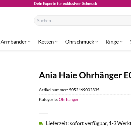
Dein Experte für exklusiven Schmuck
Suchen
nach:
Armbänder
Ketten
Ohrschmuck
Ringe
Ania Haie Ohrhänger 
Artikelnummer:
5052469002335
Kategorie:
Ohrhänger
Lieferzeit: sofort verfügbar, 1-3 Werk