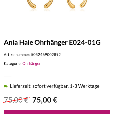
Ania Haie Ohrhänger E024-01G
Artikelnummer:
5052469002892
Kategorie:
Ohrhänger
Lieferzeit: sofort verfügbar, 1-3 Werktage
Ursprünglicher
Aktueller
75,00
€
75,00
€
Preis
Preis
war:
ist: