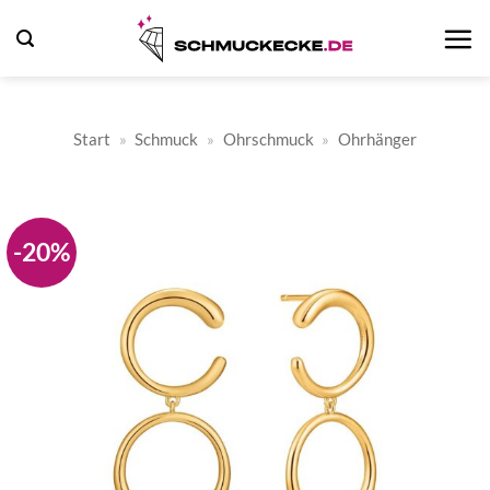
Zum
Inhalt
springen
Start
»
Schmuck
»
Ohrschmuck
»
Ohrhänger
-20%