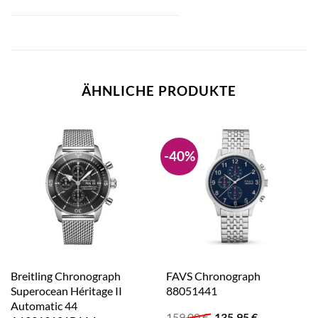
ÄHNLICHE PRODUKTE
-40%
Breitling Chronograph
FAVS Chronograph
Superocean Héritage II
88051441
Automatic 44
Ursprünglicher
Aktueller
159,00
€
135,95
€