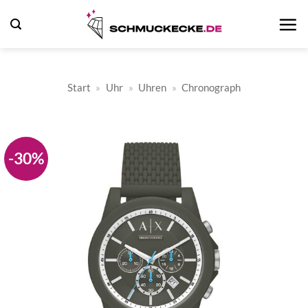
Zum
Inhalt
springen
Start
»
Uhr
»
Uhren
»
Chronograph
-30%