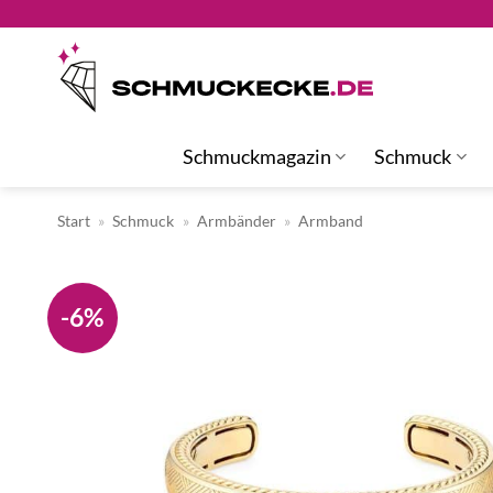
Zum
Inhalt
springen
Schmuckmagazin
Schmuck
Start
»
Schmuck
»
Armbänder
»
Armband
-6%