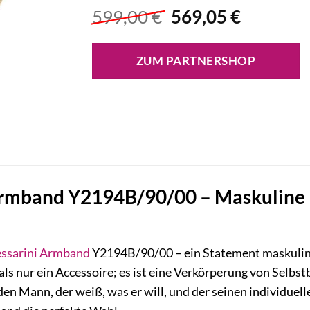
Ursprünglicher
Aktuelle
599,00
€
569,05
€
Preis
Preis
war:
ist:
ZUM PARTNERSHOP
599,00 €
569,05 €
Armband Y2194B/90/00 – Maskuline E
ssarini
Armband
Y2194B/90/00 – ein Statement maskuliner
ls nur ein Accessoire; es ist eine Verkörperung von Selbs
en Mann, der weiß, was er will, und der seinen individuel