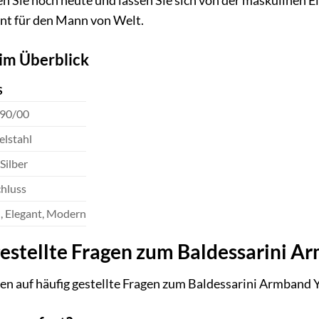
 Sie noch heute und lassen Sie sich von der maskulinen E
ent für den Mann von Welt.
im Überblick
S
90/00
elstahl
Silber
chluss
, Elegant, Modern
gestellte Fragen zum Baldessarini 
ten auf häufig gestellte Fragen zum Baldessarini Armband