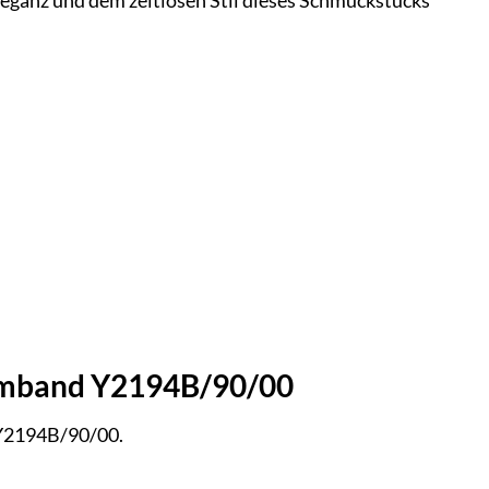
leganz und dem zeitlosen Stil dieses Schmuckstücks
Armband Y2194B/90/00
 Y2194B/90/00.