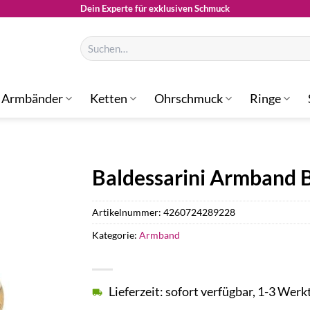
Dein Experte für exklusiven Schmuck
Suchen
nach:
Armbänder
Ketten
Ohrschmuck
Ringe
Baldessarini Armband 
Artikelnummer:
4260724289228
Kategorie:
Armband
Lieferzeit: sofort verfügbar, 1-3 Werk