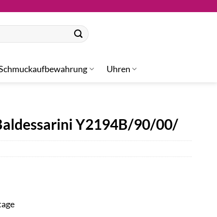
Schmuckaufbewahrung
Uhren
Baldessarini Y2194B/90/00/
tage