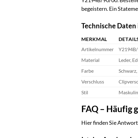
Y2194B/90/00. Bestellen
begeistern. Ein Statem
Technische Daten 
MERKMAL
DETAIL
Artikelnummer
Y2194B/
Material
Leder, Ed
Farbe
Schwarz, 
Verschluss
Clipvers
Stil
Maskulin
FAQ – Häufig 
Hier finden Sie Antwor