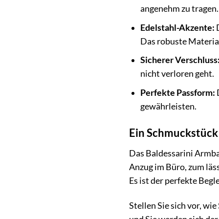
angenehm zu tragen. 
Edelstahl-Akzente:
D
Das robuste Material
Sicherer Verschluss
nicht verloren geht.
Perfekte Passform:
D
gewährleisten.
Ein Schmuckstück 
Das Baldessarini Armban
Anzug im Büro, zum läss
Es ist der perfekte Begl
Stellen Sie sich vor, w