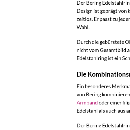
Der Bering Edelstahlrin
Design ist geprägt von 
zeitlos. Er passt zu jed
Wahl.
Durch die gebürstete Ob
nicht vom Gesamtbild ab
Edelstahlring ist ein S
Die Kombinationsmö
Ein besonderes Merkmal 
von Bering kombinieren,
Armband
oder einer fil
Edelstahl als auch aus a
Der Bering Edelstahlrin