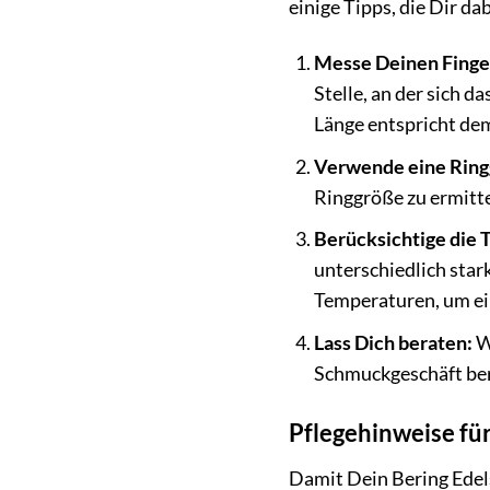
einige Tipps, die Dir dab
Messe Deinen Finge
Stelle, an der sich d
Länge entspricht de
Verwende eine Ring
Ringgröße zu ermitte
Berücksichtige die 
unterschiedlich star
Temperaturen, um ein
Lass Dich beraten:
We
Schmuckgeschäft bera
Pflegehinweise für
Damit Dein Bering Edelst