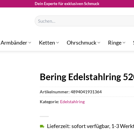
Dein Experte für exklusiven Schmuck
Suchen
nach:
Armbänder
Ketten
Ohrschmuck
Ringe
Bering Edelstahlring 5
Artikelnummer:
4894041931364
Kategorie:
Edelstahlring
Lieferzeit: sofort verfügbar, 1-3 Werk