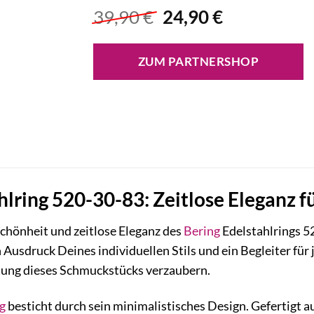
Ursprünglicher
Aktueller
39,90
€
24,90
€
Preis
Preis
war:
ist:
ZUM PARTNERSHOP
39,90 €
24,90 €.
hlring 520-30-83: Zeitlose Eleganz f
Schönheit und zeitlose Eleganz des
Bering
Edelstahlrings 52
 Ausdruck Deines individuellen Stils und ein Begleiter für 
ung dieses Schmuckstücks verzaubern.
g
besticht durch sein minimalistisches Design. Gefertigt a