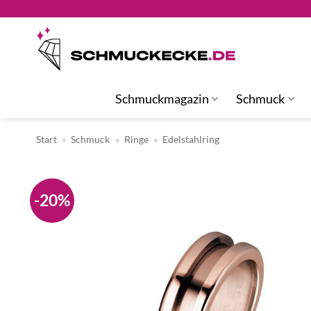
Zum
Inhalt
springen
Schmuckmagazin
Schmuck
Start
»
Schmuck
»
Ringe
»
Edelstahlring
-20%