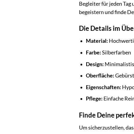
Begleiter für jeden Tag 
begeistern und finde De
Die Details im Übe
Material:
Hochwertig
Farbe:
Silberfarben
Design:
Minimalistis
Oberfläche:
Gebürst
Eigenschaften:
Hypoa
Pflege:
Einfache Rei
Finde Deine perfe
Um sicherzustellen, dass