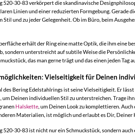
g 520-30-83 verkörpert die skandinavische Designphilosop
klaren Linien und einer reduzierten Formgebung. Gerade die
em Stil und zu jeder Gelegenheit. Ob im Büro, beim Ausgehen
erfläche erhält der Ring eine matte Optik, die ihm eine be
, sondern unterstreicht auf subtile Weise die Persönlichke
chmuckstück, das man gerne trägt und das einen jeden Tag a
glichkeiten: Vielseitigkeit für Deinen indivi
des Bering Edelstahlrings ist seine Vielseitigkeit. Er lä
 um Deinen individuellen Stil zu unterstreichen. Trage i
igranen
Halskette
, um Deinen Look zu komplettieren. Auch
nderen Materialien, ist möglich und erlaubt es Dir, Deiner K
g 520-30-83 ist nicht nur ein Schmuckstück, sondern auch e