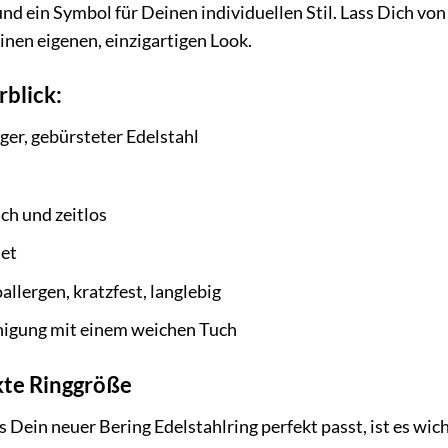
und ein Symbol für Deinen individuellen Stil. Lass Dich vo
inen eigenen, einzigartigen Look.
rblick:
er, gebürsteter Edelstahl
ch und zeitlos
et
llergen, kratzfest, langlebig
nigung mit einem weichen Tuch
kte Ringgröße
 Dein neuer Bering Edelstahlring perfekt passt, ist es wich