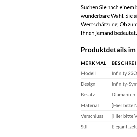
Suchen Sie nach einem 
wunderbare Wahl. Sie s
Wertschätzung. Ob zum G
Ihnen jemand bedeutet.
Produktdetails im
MERKMAL
BESCHRE
Modell
Infinity 2
Design
Infinity-Sy
Besatz
Diamanten
Material
[Hier bitte 
Verschluss
[Hier bitte 
Stil
Elegant, zei