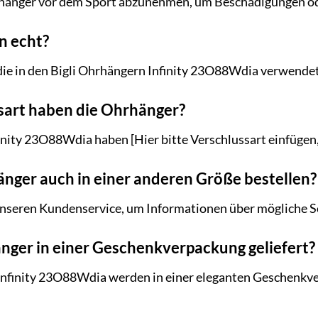
hänger vor dem Sport abzunehmen, um Beschädigungen od
n echt?
 die in den Bigli Ohrhängern Infinity 23O88Wdia verwende
sart haben die Ohrhänger?
inity 23O88Wdia haben [Hier bitte Verschlussart einfügen, 
änger auch in einer anderen Größe bestellen?
 unseren Kundenservice, um Informationen über mögliche S
ger in einer Geschenkverpackung geliefert?
 Infinity 23O88Wdia werden in einer eleganten Geschenkve