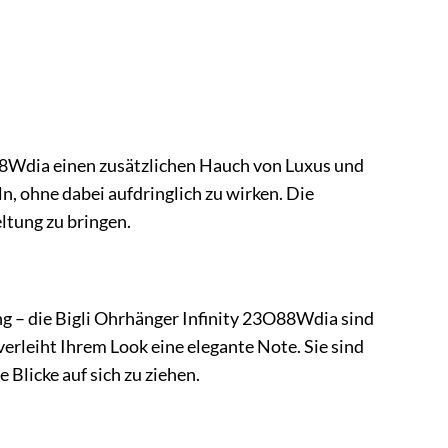
88Wdia einen zusätzlichen Hauch von Luxus und
ln, ohne dabei aufdringlich zu wirken. Die
ltung zu bringen.
g – die Bigli Ohrhänger Infinity 23O88Wdia sind
verleiht Ihrem Look eine elegante Note. Sie sind
Blicke auf sich zu ziehen.