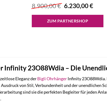
Ursprünglicher
Aktu
8.900,00
€
6.230,00
€
Preis
Prei
war:
ist:
ZUM PARTNERSHOP
8.900,00 €
6.230
r Infinity 23O88Wdia – Die Unendli
e zeitlose Eleganz der
Bigli
Ohrhänger
Infinity 23O88Wdia. 
ein Ausdruck von Stil, Verbundenheit und der unendlichen S
rarbeitung sind sie die perfekten Begleiter für jeden Anla
.