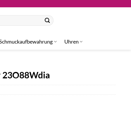
Schmuckaufbewahrung
Uhren
ty 23O88Wdia