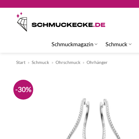
Zum
Inhalt
springen
Schmuckmagazin
Schmuck
Start
»
Schmuck
»
Ohrschmuck
»
Ohrhänger
-30%