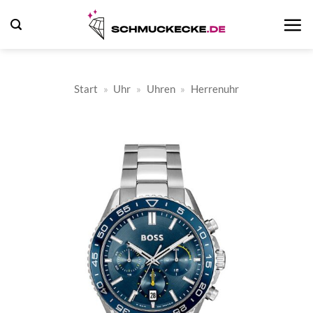
Zum
Inhalt
springen
Start
»
Uhr
»
Uhren
»
Herrenuhr