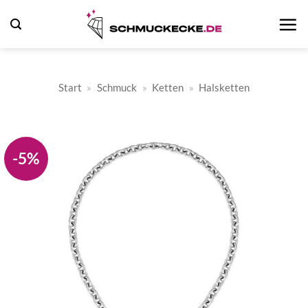
Zum
Inhalt
springen
Start
»
Schmuck
»
Ketten
»
Halsketten
-5%