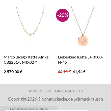
-20%
Marco Bicego Kette Afrika
Liebeskind Kette LJ-0080-
CB2281-L MIX02 Y
N-45
Ursprünglicher
Aktueller
2.570,00
€
69,90
€
41,94
€
Preis
Preis
war:
ist:
69,90 €
41,94 €.
IMPRESSUM
DATENSCHUTZ
Copyright 2026 ©
Schmuckecke.de Schmuckrausch