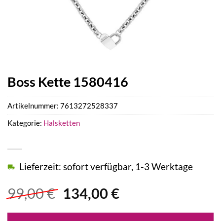
Boss Kette 1580416
Artikelnummer:
7613272528337
Kategorie:
Halsketten
Lieferzeit: sofort verfügbar, 1-3 Werktage
Ursprünglicher
Aktueller
99,00
€
134,00
€
Preis
Preis
war:
ist: