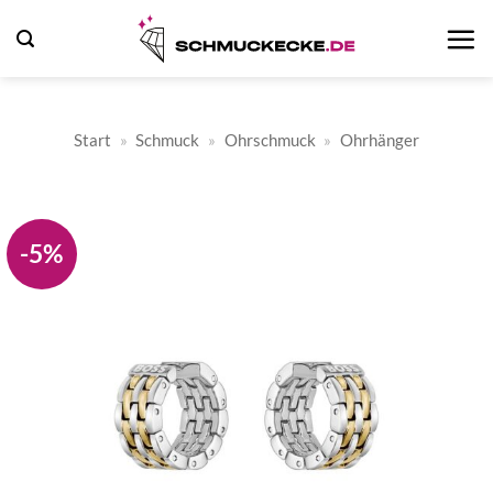
Zum
Inhalt
springen
Start
»
Schmuck
»
Ohrschmuck
»
Ohrhänger
-5%