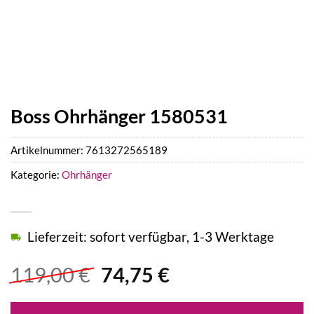
Boss Ohrhänger 1580531
Artikelnummer:
7613272565189
Kategorie:
Ohrhänger
Lieferzeit: sofort verfügbar, 1-3 Werktage
Ursprünglicher
Aktueller
119,00
€
74,75
€
Preis
Preis
war:
ist: