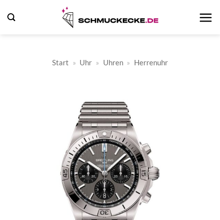
Zum
Inhalt
springen
Start
»
Uhr
»
Uhren
»
Herrenuhr