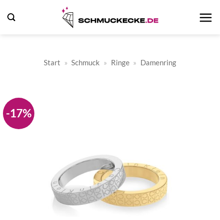
Zum
Inhalt
springen
Start
»
Schmuck
»
Ringe
»
Damenring
-17%