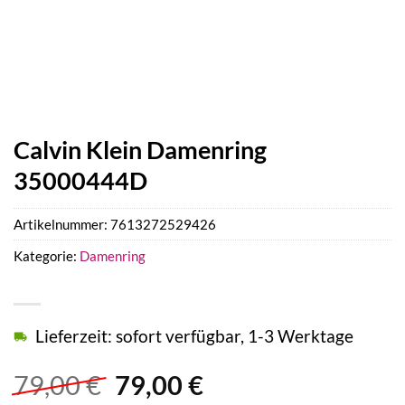
Calvin Klein Damenring
35000444D
Artikelnummer:
7613272529426
Kategorie:
Damenring
Lieferzeit: sofort verfügbar, 1-3 Werktage
Ursprünglicher
Aktueller
79,00
€
79,00
€