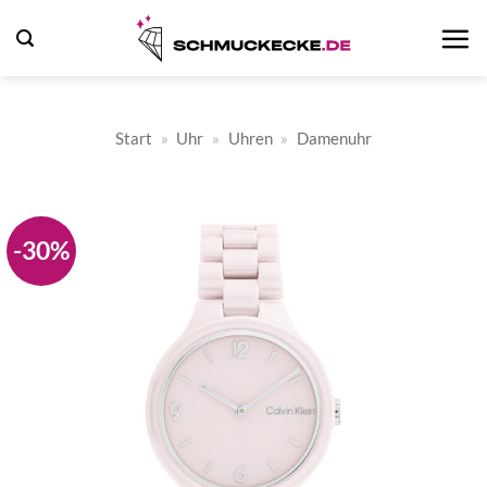
Zum
Inhalt
springen
Start
»
Uhr
»
Uhren
»
Damenuhr
-30%