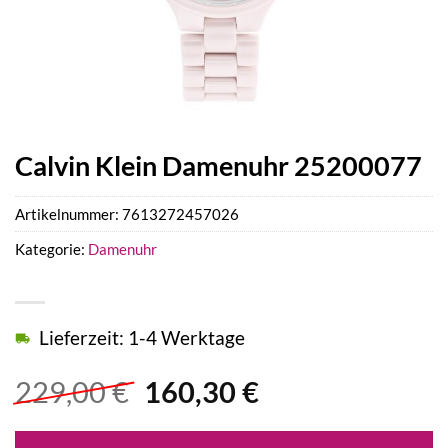
Calvin Klein Damenuhr 25200077
Artikelnummer:
7613272457026
Kategorie:
Damenuhr
Lieferzeit: 1-4 Werktage
Ursprünglicher
Aktueller
229,00
€
160,30
€
Preis
Preis
war:
ist: