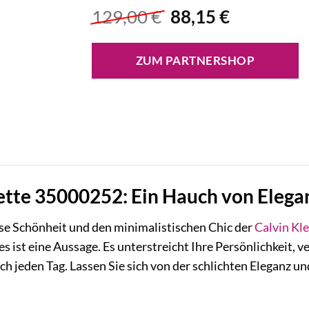
Ursprünglicher
Aktueller
129,00
€
88,15
€
Preis
Preis
war:
ist:
ZUM PARTNERSHOP
129,00 €
88,15 €.
ette 35000252: Ein Hauch von Elegan
ose Schönheit und den minimalistischen Chic der
Calvin Kle
 es ist eine Aussage. Es unterstreicht Ihre Persönlichkeit, 
urch jeden Tag. Lassen Sie sich von der schlichten Eleganz