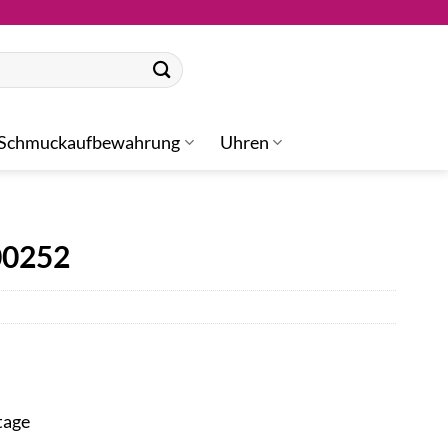
Schmuckaufbewahrung
Uhren
00252
tage