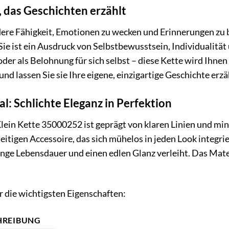
 das Geschichten erzählt
ere Fähigkeit, Emotionen zu wecken und Erinnerungen zu b
ie ist ein Ausdruck von Selbstbewusstsein, Individualitä
r als Belohnung für sich selbst – diese Kette wird Ihnen
 und lassen Sie sie Ihre eigene, einzigartige Geschichte erzä
l: Schlichte Eleganz in Perfektion
lein Kette 35000252 ist geprägt von klaren Linien und mi
eitigen Accessoire, das sich mühelos in jeden Look integri
 lange Lebensdauer und einen edlen Glanz verleiht. Das Ma
r die wichtigsten Eigenschaften:
HREIBUNG