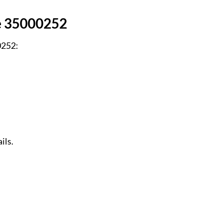
te 35000252
0252:
ils.