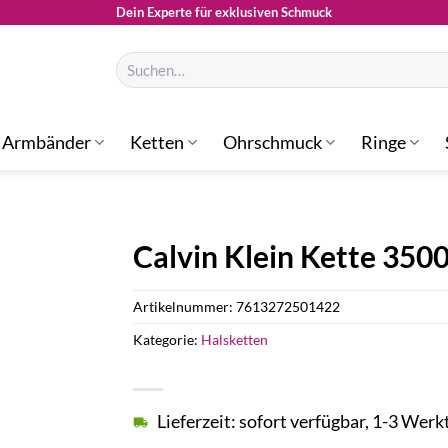
Dein Experte für exklusiven Schmuck
Suchen
nach:
Armbänder
Ketten
Ohrschmuck
Ringe
Calvin Klein Kette 350
Artikelnummer:
7613272501422
Kategorie:
Halsketten
Lieferzeit: sofort verfügbar, 1-3 Werk