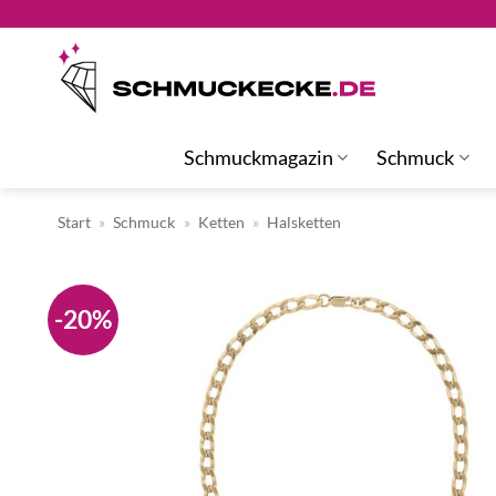
Zum
Inhalt
springen
Schmuckmagazin
Schmuck
Start
»
Schmuck
»
Ketten
»
Halsketten
-20%