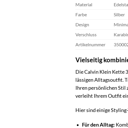
Material
Edelsta
Farbe
Silber
Design
Minimal
Verschluss
Karabi
Artikelnummer
35000
Vielseitig kombini
Die Calvin Klein Kette 
lässigen Alltagsoutfit.
Ihren persönlichen Stil 
verleiht Ihrem Outfit ei
Hier sind einige Styling
Für den Alltag:
Kombi