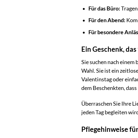
Für das Büro:
Tragen 
Für den Abend:
Kombi
Für besondere Anläs
Ein Geschenk, da
Sie suchen nach einem 
Wahl. Sie ist ein zeitl
Valentinstag oder einfa
dem Beschenkten, dass 
Überraschen Sie Ihre Li
jeden Tag begleiten wird
Pflegehinweise fü