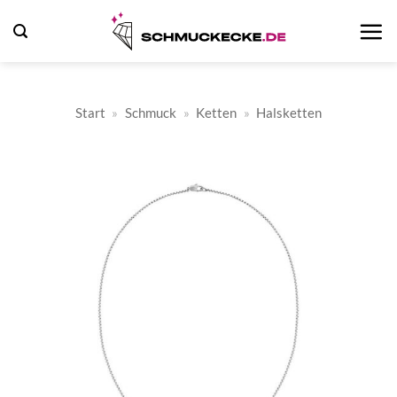
Zum
Inhalt
springen
Start
»
Schmuck
»
Ketten
»
Halsketten