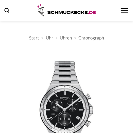
Zum
Inhalt
springen
Start
»
Uhr
»
Uhren
»
Chronograph