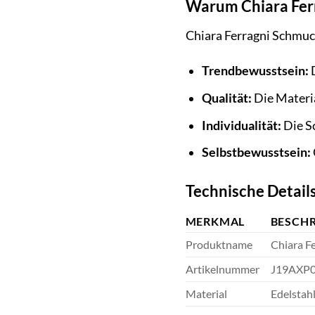
Warum Chiara Fer
Chiara Ferragni Schmuck
Trendbewusstsein:
D
Qualität:
Die Materia
Individualität:
Die Sc
Selbstbewusstsein:
Technische Detail
MERKMAL
BESCH
Produktname
Chiara F
Artikelnummer
J19AXP
Material
Edelstah