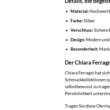
Details, die begeis
Material:
Hochwertig
Farbe:
Silber
Verschluss:
Sichere 
Design:
Modern und a
Besonderheit:
Marka
Der Chiara Ferragn
Chiara Ferragni hat sic
Schmuckkollektionen spi
selbstbewusst zu tragen
Persönlichkeit unterstr
Tragen Sie diese Ohrrin