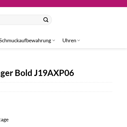
Schmuckaufbewahrung
Uhren
nger Bold J19AXP06
tage