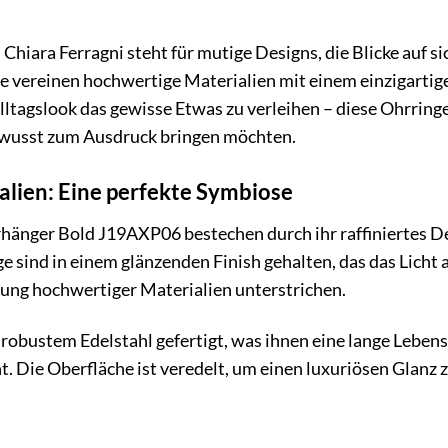
 Chiara Ferragni steht für mutige Designs, die Blicke auf 
ie vereinen hochwertige Materialien mit einem einzigarti
ltagslook das gewisse Etwas zu verleihen – diese Ohrringe 
ewusst zum Ausdruck bringen möchten.
alien: Eine perfekte Symbiose
hänger Bold J19AXP06 bestechen durch ihr raffiniertes Desi
ge sind in einem glänzenden Finish gehalten, das das Licht
ung hochwertiger Materialien unterstrichen.
robustem Edelstahl gefertigt, was ihnen eine lange Lebe
t. Die Oberfläche ist veredelt, um einen luxuriösen Glanz 