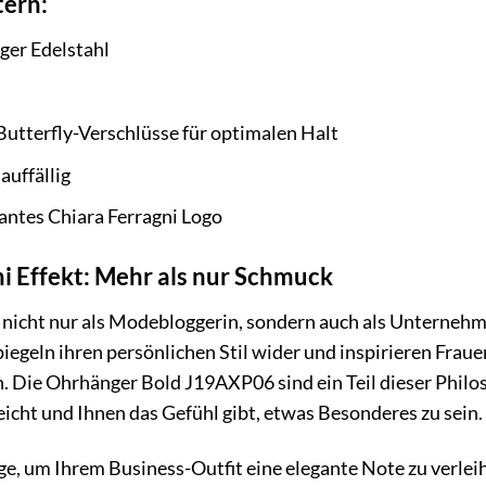
tern:
er Edelstahl
Butterfly-Verschlüsse für optimalen Halt
uffällig
ntes Chiara Ferragni Logo
i Effekt: Mehr als nur Schmuck
h nicht nur als Modebloggerin, sondern auch als Unterneh
egeln ihren persönlichen Stil wider und inspirieren Fraue
. Die Ohrhänger Bold J19AXP06 sind ein Teil dieser Philoso
eicht und Ihnen das Gefühl gibt, etwas Besonderes zu sein.
ge, um Ihrem Business-Outfit eine elegante Note zu verleih