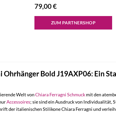
79,00
€
ZUM PARTNERSHOP
ni Ohrhänger Bold J19AXP06: Ein St
nierende Welt von
Chiara Ferragni
Schmuck
mit den atemb
 nur
Accessoires
; sie sind ein Ausdruck von Individualität,
ft der italienischen Stilikone Chiara Ferragni und verlei