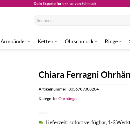
Dein Experte für exklusiven Schmuck
Suchen
nach:
Armbänder
Ketten
Ohrschmuck
Ringe
Chiara Ferragni Ohrhä
Artikelnummer:
8056789308204
Kategorie:
Ohrhänger
Lieferzeit: sofort verfügbar, 1-3 Werk