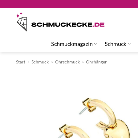
Zum
Inhalt
springen
Schmuckmagazin
Schmuck
Start
»
Schmuck
»
Ohrschmuck
»
Ohrhänger