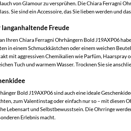
Hauch von Glamour zu versprühen. Die Chiara Ferragni Oh
ass. Sie sind ein Accessoire, das Sie lieben werden und d
r langanhaltende Freude
an Ihren Chiara Ferragni Ohrhängern Bold J19AXP06 haben,
ten in einem Schmuckkästchen oder einem weichen Beutel a
akt mit aggressiven Chemikalien wie Parfüm, Haarspray od
eichen Tuch und warmem Wasser. Trocknen Sie sie anschlie
henkidee
rhänger Bold J19AXP06 sind auch eine ideale Geschenkide
ten, zum Valentinstag oder einfach nur so – mit diesen O
sche Lebensart und Selbstbewusstsein. Die Ohrringe werden 
onderen Erlebnis macht.