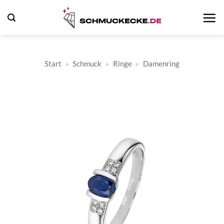
Zum
Inhalt
springen
Start
»
Schmuck
»
Ringe
»
Damenring