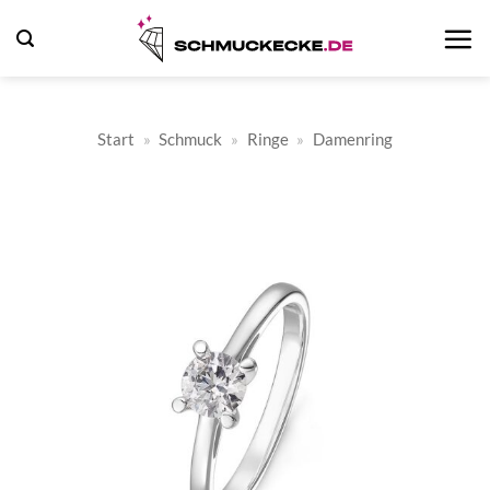
Zum
Inhalt
springen
Start
»
Schmuck
»
Ringe
»
Damenring