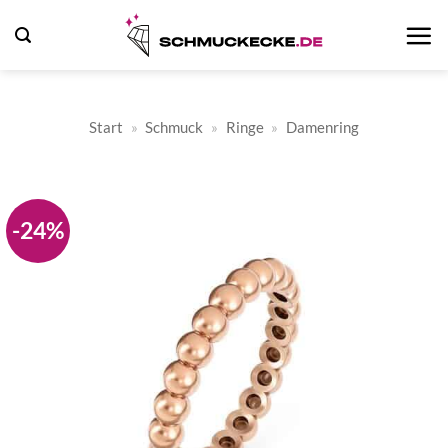
Zum
Inhalt
springen
Start
»
Schmuck
»
Ringe
»
Damenring
-24%