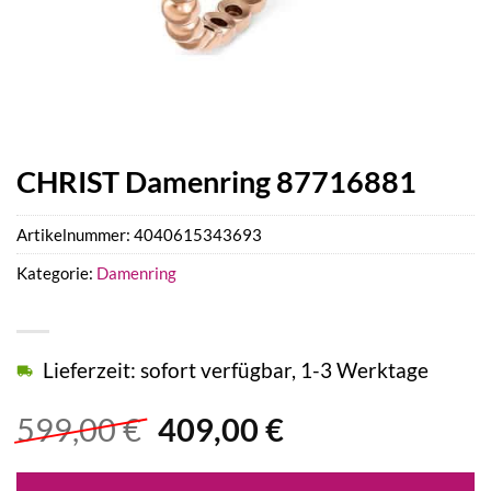
CHRIST Damenring 87716881
Artikelnummer:
4040615343693
Kategorie:
Damenring
Lieferzeit: sofort verfügbar, 1-3 Werktage
Ursprünglicher
Aktueller
599,00
€
409,00
€
Preis
Preis
war:
ist: