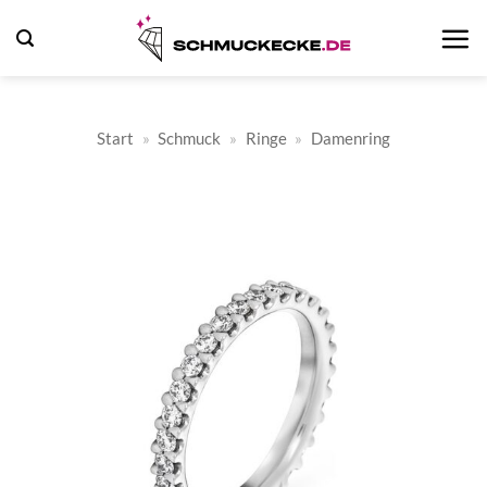
Zum
Inhalt
springen
Start
»
Schmuck
»
Ringe
»
Damenring