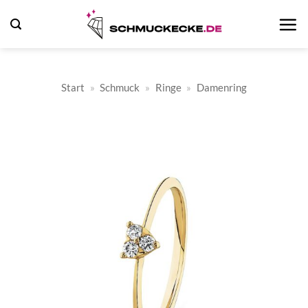
Zum
Inhalt
springen
Start
»
Schmuck
»
Ringe
»
Damenring