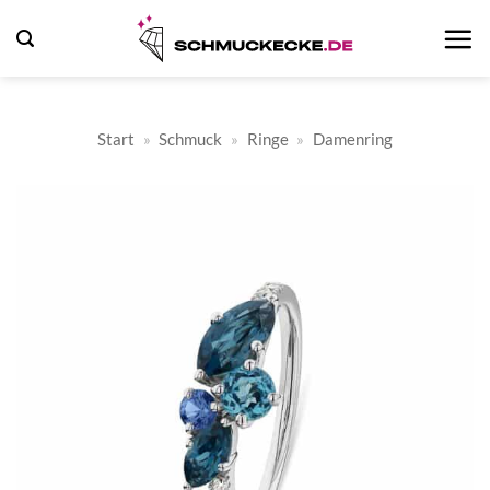
Zum
Inhalt
springen
Start
»
Schmuck
»
Ringe
»
Damenring