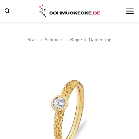
Zum
Inhalt
springen
Start
»
Schmuck
»
Ringe
»
Damenring