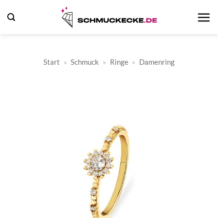
Zum
Inhalt
springen
Start
»
Schmuck
»
Ringe
»
Damenring