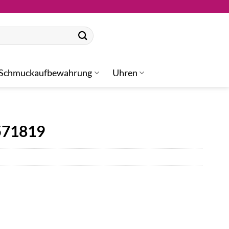
Schmuckaufbewahrung
Uhren
571819