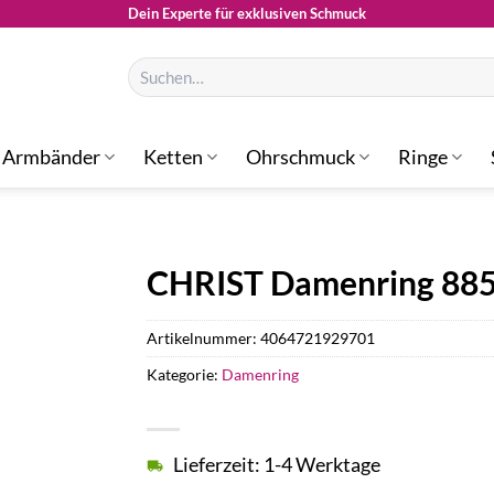
Dein Experte für exklusiven Schmuck
Suchen
nach:
Armbänder
Ketten
Ohrschmuck
Ringe
CHRIST Damenring 88
Artikelnummer:
4064721929701
Kategorie:
Damenring
Lieferzeit: 1-4 Werktage