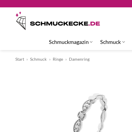
Zum
Inhalt
springen
Schmuckmagazin
Schmuck
Start
»
Schmuck
»
Ringe
»
Damenring