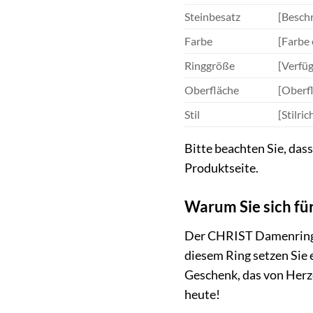
Steinbesatz
[Beschr
Farbe
[Farbe 
Ringgröße
[Verfü
Oberfläche
[Oberfl
Stil
[Stilri
Bitte beachten Sie, das
Produktseite.
Warum Sie sich fü
Der CHRIST Damenring 88
diesem Ring setzen Sie e
Geschenk, das von Herz
heute!