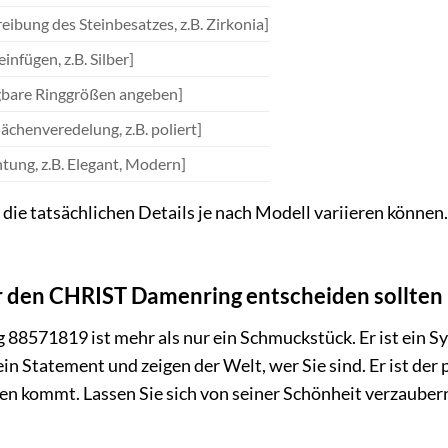
eibung des Steinbesatzes, z.B. Zirkonia]
einfügen, z.B. Silber]
gbare Ringgrößen angeben]
ächenveredelung, z.B. poliert]
chtung, z.B. Elegant, Modern]
s die tatsächlichen Details je nach Modell variieren könn
r den CHRIST Damenring entscheiden sollten
571819 ist mehr als nur ein Schmuckstück. Er ist ein Symb
in Statement und zeigen der Welt, wer Sie sind. Er ist der 
en kommt. Lassen Sie sich von seiner Schönheit verzaube