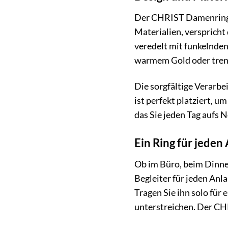
Der CHRIST Damenring be
Materialien, verspricht
veredelt mit funkelnden 
warmem Gold oder trend
Die sorgfältige Verarb
ist perfekt platziert,
das Sie jeden Tag aufs 
Ein Ring für jeden
Ob im Büro, beim Dinne
Begleiter für jeden Anl
Tragen Sie ihn solo für
unterstreichen. Der CHR