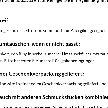
nem Schmuckkästchen auf. Reinigen Sie ihn regelmäßig mi
rei?
ge sind nickelfrei und somit auch für Allergiker geeignet.
 umtauschen, wenn er nicht passt?
chkeit, den Ring innerhalb unserer Umtauschfrist umzutau
st. Bitte beachten Sie unsere Rückgabebedingungen.
einer Geschenkverpackung geliefert?
g wird in einer edlen Geschenkverpackung geliefert und i
 auch mit anderen Schmuckstücken kombinie
menring ist ein vielseitiges Schmuckstück, das sich her