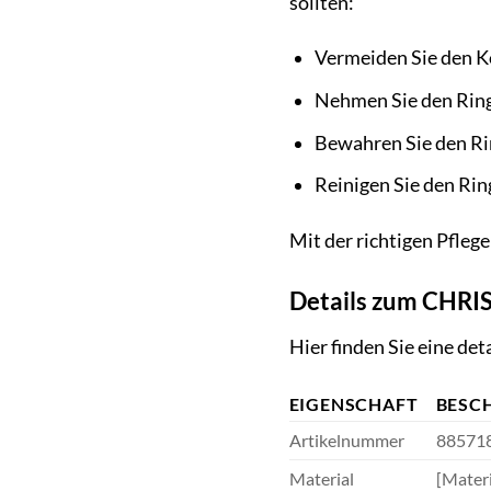
sollten:
Vermeiden Sie den K
Nehmen Sie den Rin
Bewahren Sie den Ri
Reinigen Sie den Ri
Mit der richtigen Pfleg
Details zum CHRI
Hier finden Sie eine de
EIGENSCHAFT
BESC
Artikelnummer
88571
Material
[Materi