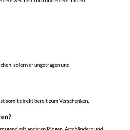
t einem weichen Tuch und einem milden
schen, sofern er ungetragen und
st somit direkt bereit zum Verschenken.
ren?
vorragend mit anderen Ringen, Armbändern und