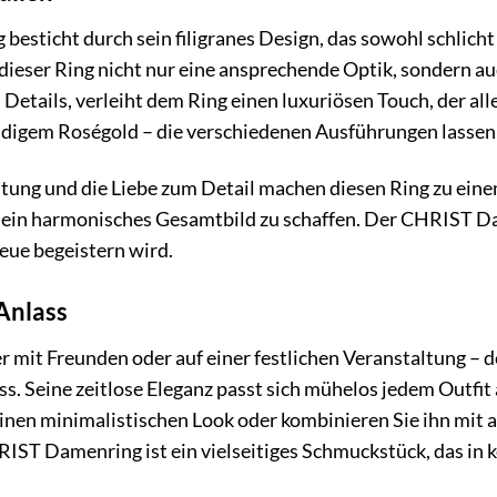
sticht durch sein filigranes Design, das sowohl schlicht a
 dieser Ring nicht nur eine ansprechende Optik, sondern au
Details, verleiht dem Ring einen luxuriösen Touch, der alle 
igem Roségold – die verschiedenen Ausführungen lassen
eitung und die Liebe zum Detail machen diesen Ring zu ei
 um ein harmonisches Gesamtbild zu schaffen. Der CHRIST 
Neue begeistern wird.
 Anlass
r mit Freunden oder auf einer festlichen Veranstaltung –
ass. Seine zeitlose Eleganz passt sich mühelos jedem Outfit
 einen minimalistischen Look oder kombinieren Sie ihn mit a
IST Damenring ist ein vielseitiges Schmuckstück, das in k