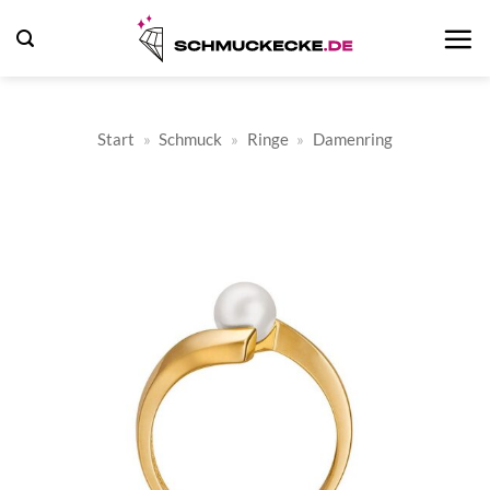
Zum
Inhalt
springen
Start
»
Schmuck
»
Ringe
»
Damenring