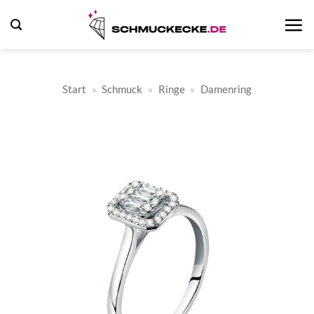
Zum
Inhalt
springen
Start
»
Schmuck
»
Ringe
»
Damenring