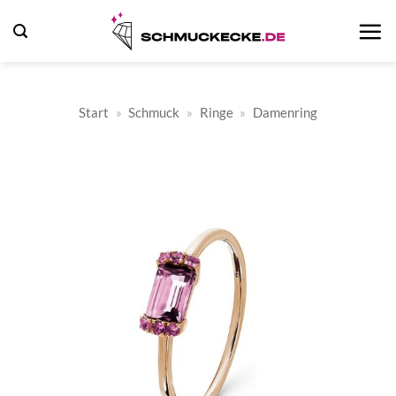
Zum
Inhalt
springen
Start
»
Schmuck
»
Ringe
»
Damenring