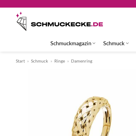
Zum
Inhalt
springen
Schmuckmagazin
Schmuck
Start
»
Schmuck
»
Ringe
»
Damenring