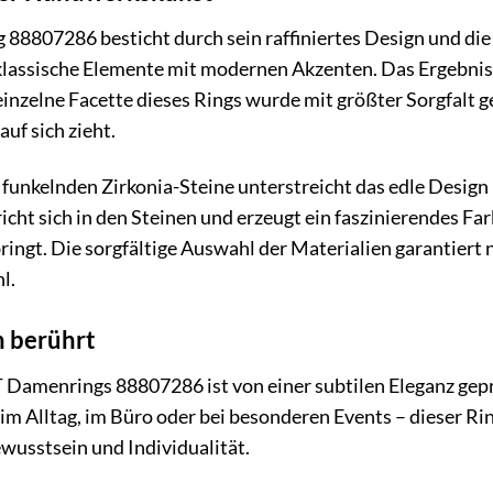
8807286 besticht durch sein raffiniertes Design und die 
 klassische Elemente mit modernen Akzenten. Das Ergebnis 
einzelne Facette dieses Rings wurde mit größter Sorgfalt 
auf sich zieht.
 funkelnden Zirkonia-Steine unterstreicht das edle Design
richt sich in den Steinen und erzeugt ein faszinierendes Farb
ringt. Die sorgfältige Auswahl der Materialien garantiert 
l.
n berührt
amenrings 88807286 ist von einer subtilen Eleganz geprägt
im Alltag, im Büro oder bei besonderen Events – dieser Ring
ewusstsein und Individualität.