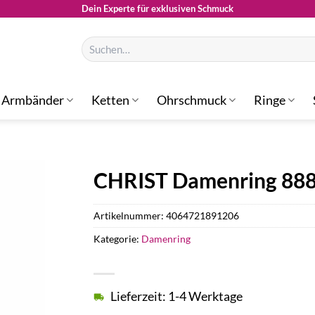
Dein Experte für exklusiven Schmuck
Suchen
nach:
Armbänder
Ketten
Ohrschmuck
Ringe
CHRIST Damenring 88
Artikelnummer:
4064721891206
Kategorie:
Damenring
Lieferzeit: 1-4 Werktage