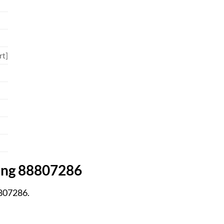
rt]
ing 88807286
8807286.