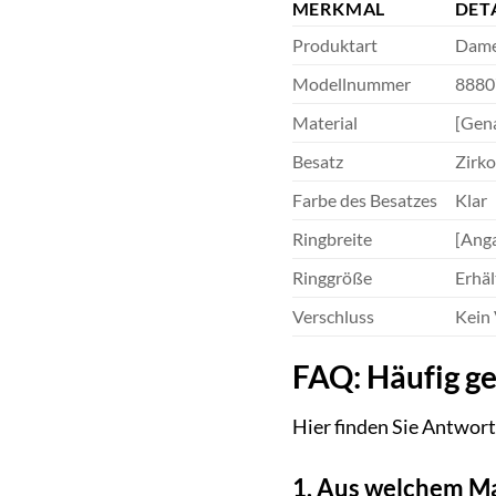
MERKMAL
DET
Produktart
Dame
Modellnummer
8880
Material
[Gena
Besatz
Zirko
Farbe des Besatzes
Klar
Ringbreite
[Anga
Ringgröße
Erhäl
Verschluss
Kein 
FAQ: Häufig g
Hier finden Sie Antwor
1. Aus welchem Ma