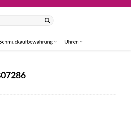
Schmuckaufbewahrung
Uhren
807286