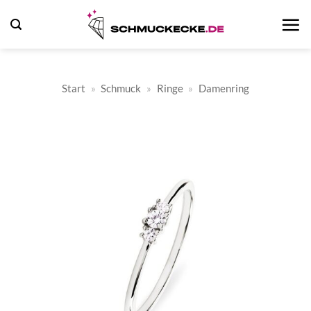
Zum
Inhalt
springen
Start
»
Schmuck
»
Ringe
»
Damenring