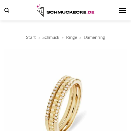
Zum
Inhalt
springen
Start
»
Schmuck
»
Ringe
»
Damenring