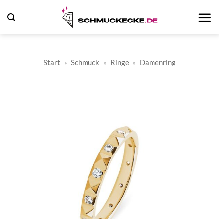
Zum
Inhalt
springen
Start
»
Schmuck
»
Ringe
»
Damenring